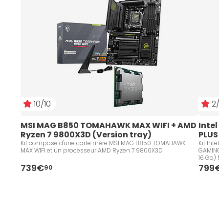
10/10
2/
MSI MAG B850 TOMAHAWK MAX WIFI + AMD 
Inte
Ryzen 7 9800X3D (Version tray)
PLUS
Kit composé d'une carte mère MSI MAG B850 TOMAHAWK
Kit Int
MAX WIFI et un processeur AMD Ryzen 7 9800X3D
GAMING
16 Go)
739€
799
90