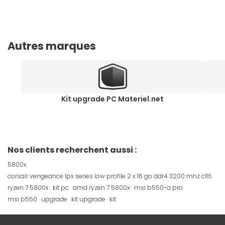
Autres marques
Kit upgrade PC Materiel.net
Nos clients recherchent aussi :
5800x
corsair vengeance lpx series low profile 2 x 16 go ddr4 3200 mhz cl16
ryzen 7 5800x
kit pc
amd ryzen 7 5800x
msi b550-a pro
msi b550
upgrade
kit upgrade
kit