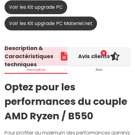
Voir les Kit upgrade PC
Voir les Kit upgrade PC Materiel.net
Description &
9
Caractéristiques
Avis clients
techniques
Description
Avis
Optez pour les
performances du couple
AMD Ryzen / B550
Pour profiter au maximum des performances gaming