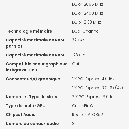
DDR4 2666 MHz
DDR4 2400 MHz
DDR4 2133 MHz
Technologie mémoire
Dual Channel
Capacité maximale de RAM
32 Go
par slot
Capacité maximale de RAM
128 Go
Compatible coeur graphique
Oui
intégré au CPU
Connecteur(s) graphique
1 X
PCI Express 4.0 16x
1 X PCI Express 3.0 16x (4x)
Nombre et Type de slots
2 X
PCI Express 3.0 1x
Type de multi-GPU
CrossFireX
Chipset Audio
Realtek ALC892
Nombre de canaux audio
8