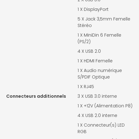
1 X DisplayPort
5 X
Jack 3,5mm Femelle
Stéréo
1 X
MiniDin 6 Femelle
(PS/2)
4 X
USB 2.0
1 X
HDMI Femelle
1 X
Audio numérique
S/PDIF Optique
1 X
RJ45
Connecteurs additionnels
3 X
USB 3.0 interne
1 X
+12V (Alimentation P8)
4 X
USB 2.0 interne
1 X
Connecteur(s) LED
RGB