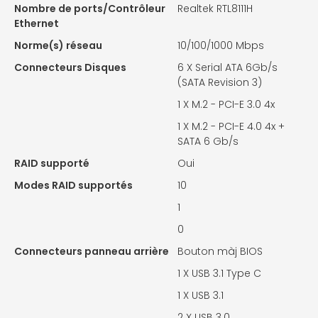
Nombre de ports/Contrôleur
Realtek RTL8111H
Ethernet
Norme(s) réseau
10/100/1000 Mbps
Connecteurs Disques
6 X
Serial ATA 6Gb/s
(SATA Revision 3)
1 X M.2 - PCI-E 3.0 4x
1 X
M.2 - PCI-E 4.0 4x +
SATA 6 Gb/s
RAID supporté
Oui
Modes RAID supportés
10
1
0
Connecteurs panneau arrière
Bouton màj BIOS
1 X
USB 3.1 Type C
1 X
USB 3.1
2 X
USB 3.0