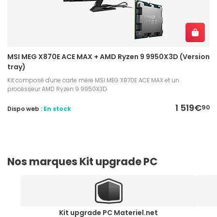
MSI MEG X870E ACE MAX + AMD Ryzen 9 9950X3D (Version
tray)
Kit composé d'une carte mère MSI MEG X870E ACE MAX et un
processeur AMD Ryzen 9 9950X3D
1 519€
90
Dispo web :
En stock
Nos marques Kit upgrade PC
Kit upgrade PC Materiel.net