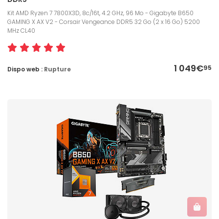
Kit AMD Ryzen 7 7800X3D, 8c/16t, 4.2 GHz, 96 Mo - Gigabyte B650
GAMING X AX V2 - Corsair Vengeance DDR5 32 Go (2 x 16 Go) 5200
MHz CL40
1 049€
95
Dispo web :
Rupture