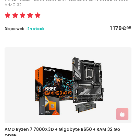
MHz CL32
1 179€
95
Dispo web :
En stock
AMD Ryzen 7 7800X3D + Gigabyte B650 + RAM 32 Go
DDR5