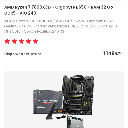
AMD Ryzen 7 7800X3D + Gigabyte B650 + RAM 32 Go
DDR5 - AiO 240
Kit AMD Ryzen 7 7800X3D, 8c/16t, 4.2 GHz, 96 Mo - Gigabyte B650
GAMING X AX V2 - Corsair Vengeance DDR5 32 Go (2 x 16 Go) 5200
MHz CL40 - Corsair Nautilus 240 RS
1 149€
95
Dispo web :
Rupture