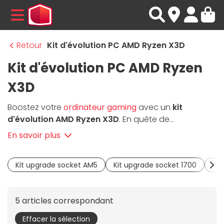
MENU
Retour
Kit d'évolution PC AMD Ryzen X3D
Kit d'évolution PC AMD Ryzen
X3D
Boostez votre
ordinateur gaming
avec un
kit
d'évolution AMD Ryzen X3D
. En quête de
performances maximales pour jouer aux titres
En savoir plus
récents ? Ces
kits d'upgrade PC
sont pensés pour les
gamers qui souhaitent faire passer leur machine à la
Kit upgrade socket AM5
Kit upgrade socket 1700
Kit
vitesse supérieure. Pièce maîtresse de votre nouvelle
configuration, le
processeur AMD Ryzen X3D
embarque la technologie
3D V-Cache
, qui booste
5 articles correspondant
les applications gourmandes en calculs comme les
jeux AAA ou les logiciels de montage vidéo. Avec des
Effacer la sélection