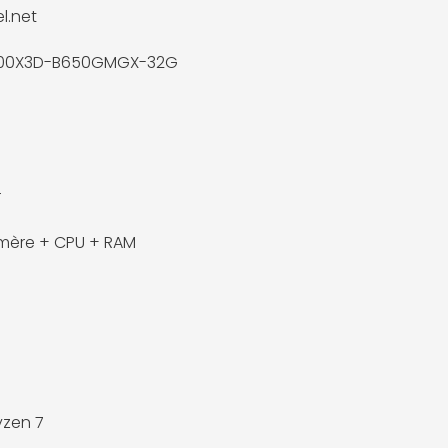
l.net
800X3D-B650GMGX-32G
r
mère + CPU + RAM
zen 7