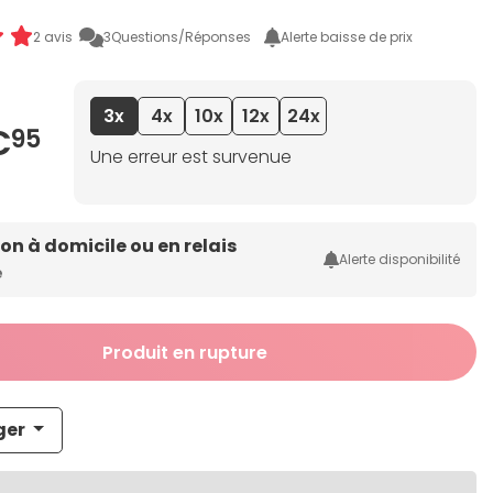
2 avis
3
Questions/Réponses
Alerte baisse de prix
3x
4x
10x
12x
24x
€
95
Une erreur est survenue
son à domicile ou en relais
Alerte disponibilité
e
Produit en rupture
ger