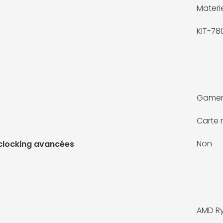
Materie
KIT-7
Game
Carte 
Non
rclocking avancées
AMD Ry