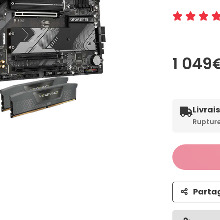
1 049
Livrai
Ruptur
Parta