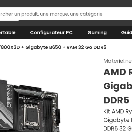
rtable
Configurateur PC
Gaming
Gui
7800X3D + Gigabyte B650 + RAM 32 Go DDR5
Materiel.ne
AMD R
Gigab
DDR5
Kit AMD Ry
Gigabyte 
DDR5 32 G