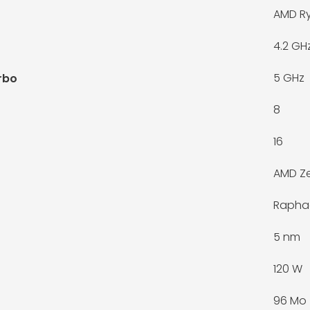
AMD Ry
4.2 GH
5 GHz
rbo
8
16
AMD Z
Rapha
5 nm
120 W
96 Mo