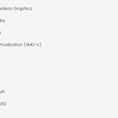
adeon Graphics
MHz
i
rtualization (AMD-V)
M5
650