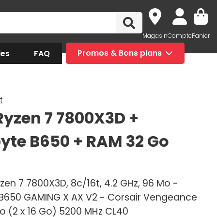
Magasin
Compte
Panier
des
FAQ
Promos & Bons plans
t
yzen 7 7800X3D +
yte B650 + RAM 32 Go
zen 7 7800X3D, 8c/16t, 4.2 GHz, 96 Mo -
B650 GAMING X AX V2 - Corsair Vengeance
o (2 x 16 Go) 5200 MHz CL40