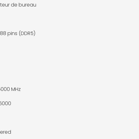
teur de bureau
88 pins (DDR5)
6000 MHz
6000
fered