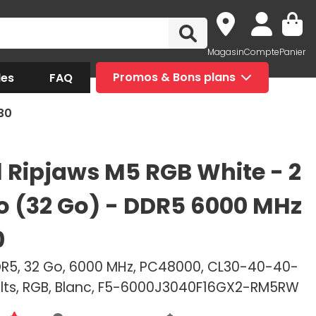
Magasin
Compte
Panier
des
FAQ
Promos & Bons plans
L30
ll Ripjaws M5 RGB White - 2
Go (32 Go) - DDR5 6000 MHz
0
DR5, 32 Go, 6000 MHz, PC48000, CL30-40-40-
Volts, RGB, Blanc, F5-6000J3040F16GX2-RM5RW