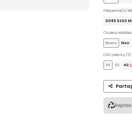
Fréquence(s) Mé
DDR5 5200 
Couleur radiateu
Blanc
Noir
CAS Latency (3) 
30
32
40
Parta
Reprise