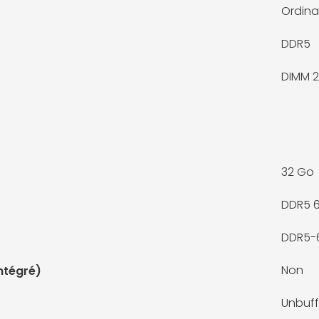
Ordina
DDR5
DIMM 2
32 Go
DDR5 
DDR5-
Non
ntégré)
Unbuf