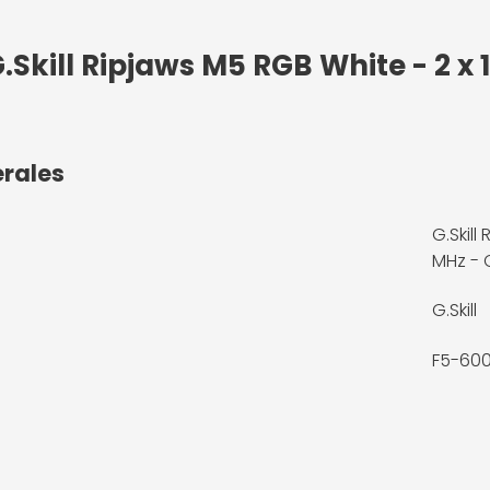
.Skill Ripjaws M5 RGB White - 2 x
érales
G.Skil
MHz - 
G.Skill
F5-60