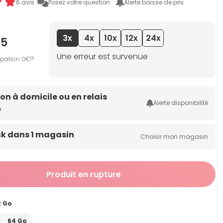
6 avis
Posez votre question
Alerte baisse de prix
3x
4x
10x
12x
24x
95
Une erreur est survenue
ipation 0€
05
son à domicile ou en relais
Alerte disponibilité
e
ck dans 1 magasin
Choisir mon magasin
Produit en rupture
2 Go
o
64 Go