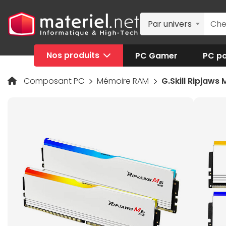
Par univers
Nos produits
PC Gamer
PC po
Composant PC
Mémoire RAM
G.Skill Ripjaws