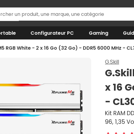
rtable
Configurateur PC
Gaming
Gui
 M5 RGB White - 2 x 16 Go (32 Go) - DDR5 6000 MHz - C
G.Skill
G.Ski
x 16 
- CL3
Kit RAM D
96, 1,35 