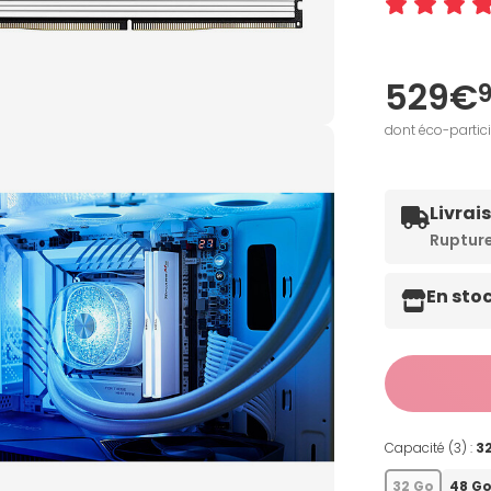
529€
dont éco-partic
Livrai
Ruptur
En sto
Capacité (3) :
3
32 Go
48 G