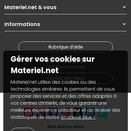
Rubrique d'aide / FAQ
Nos solutions pour les pros
Materiel.net & vous
Paiement, livraison
Contactez-nous
Garanties
,
Pack Zen
On répare votre PC portable
SAV, demander un retour
Informations
On rachète votre carte graphique
Informations
PC sur mesure : Votre RDV personnalisé
Guides d'achats et tutoriels
Plan du site
Notre démarche écologique
Nos marques
Materiel.net recrute
Rubrique d'aide
Conditions générales de vente
Notre programme d'affiliation
Marketplace
Gérer vos cookies sur
Partenariat & Sponsoring
02 40 92 91 91
Informations légales
(numéro non surtaxé)
Données personnelles
et
cookies
Materiel.net
Gérer vos cookies
Contactez-nous
Accessibilité : non conforme
Materiel.net utilise des cookies ou des
technologies similaires. Ils permettent de vous
proposer des services et des offres adaptés à
Materiel.net sur les réseaux sociaux
vos centres d’intérêt, de vous garantir une
meilleure expérience utilisateur et de réaliser des
statistiques de visites.
En savoir plus >
Nos autres sites