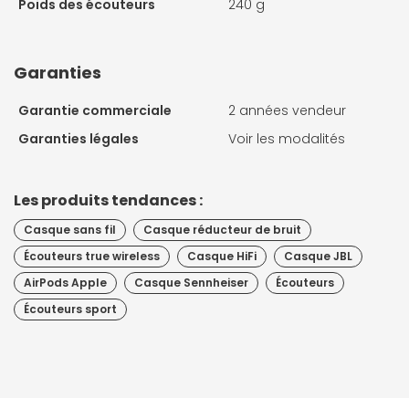
Poids des écouteurs
240 g
Garanties
Garantie commerciale
2 années vendeur
Garanties légales
Voir les modalités
Les produits tendances :
Casque sans fil
Casque réducteur de bruit
Écouteurs true wireless
Casque HiFi
Casque JBL
AirPods Apple
Casque Sennheiser
Écouteurs
Écouteurs sport