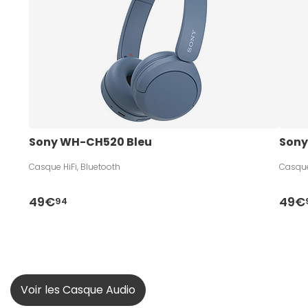
Sony WH-CH520 Bleu
Sony
Casque HiFi, Bluetooth
Casque
49€
49€
94
Voir les Casque Audio