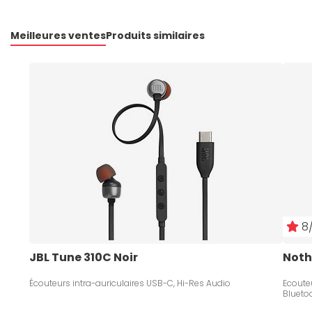
Meilleures ventes
Produits similaires
8/
JBL Tune 310C Noir
Noth
Écouteurs intra-auriculaires USB-C, Hi-Res Audio
Ecouteu
Blueto