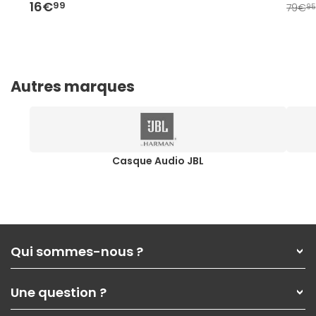
16€
99
79€
95
Autres marques
Casque Audio JBL
Qui sommes-nous ?
Qui sommes-nous ?
Une question ?
Nos services
Les magasins Materiel.net