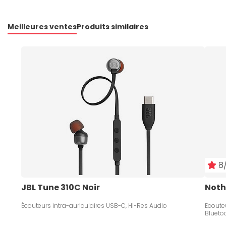
Meilleures ventes
Produits similaires
8/
JBL Tune 310C Noir
Noth
Écouteurs intra-auriculaires USB-C, Hi-Res Audio
Ecouteu
Blueto