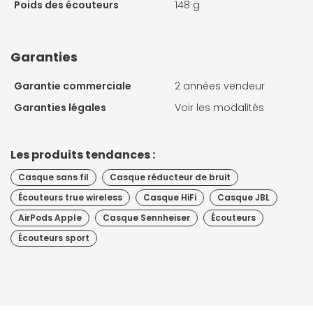
Poids des écouteurs
148 g
Garanties
Garantie commerciale
2 années vendeur
Garanties légales
Voir les modalités
Les produits tendances :
Casque sans fil
Casque réducteur de bruit
Écouteurs true wireless
Casque HiFi
Casque JBL
AirPods Apple
Casque Sennheiser
Écouteurs
Écouteurs sport