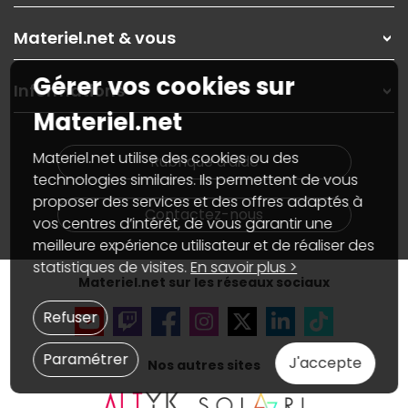
Les magasins Materiel.net
Rubrique d'aide / FAQ
Nos solutions pour les pros
Materiel.net & vous
Paiement, livraison
Contactez-nous
Garanties
,
Pack Zen
On répare votre PC portable
Gérer vos cookies sur
SAV, demander un retour
Informations
On rachète votre carte graphique
Informations
Materiel.net
PC sur mesure : Votre RDV personnalisé
Guides d'achats et tutoriels
Plan du site
Notre démarche écologique
Nos marques
Materiel.net recrute
Materiel.net utilise des cookies ou des
Rubrique d'aide
Conditions générales de vente
Notre programme d'affiliation
technologies similaires. Ils permettent de vous
Marketplace
Partenariat & Sponsoring
proposer des services et des offres adaptés à
Informations légales
Contactez-nous
vos centres d’intérêt, de vous garantir une
Données personnelles
et
cookies
meilleure expérience utilisateur et de réaliser des
Gérer vos cookies
Accessibilité : non conforme
statistiques de visites.
En savoir plus >
Materiel.net sur les réseaux sociaux
Refuser
Paramétrer
J'accepte
Nos autres sites