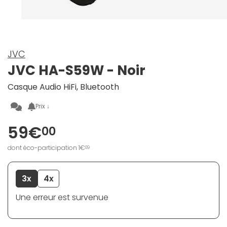
JVC
JVC HA-S59W - Noir
Casque Audio HiFi, Bluetooth
Prix ↓
59€
00
dont éco-participation 1€
09
3x
4x
Une erreur est survenue