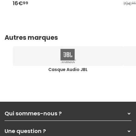
16€
99
79€
95
Autres marques
Casque Audio JBL
Qui sommes-nous ?
Qui sommes-nous ?
Une question ?
Nos services