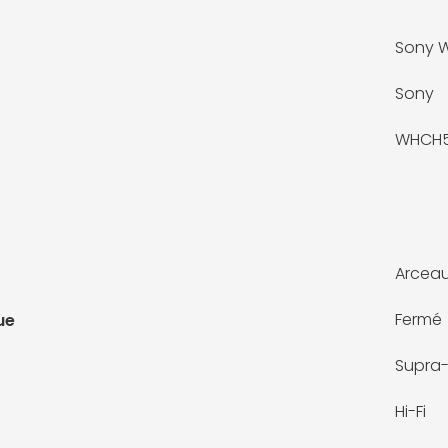
Sony 
Sony
WHCH5
Arcea
Fermé
ue
Supra-
Hi-Fi