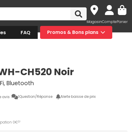
Magasin
Compte
Panier
des
FAQ
Promos & Bons plans
WH-CH520 Noir
i, Bluetooth
1
Question/Réponse
Alerte baisse de prix
e avis
ipation 0€
07