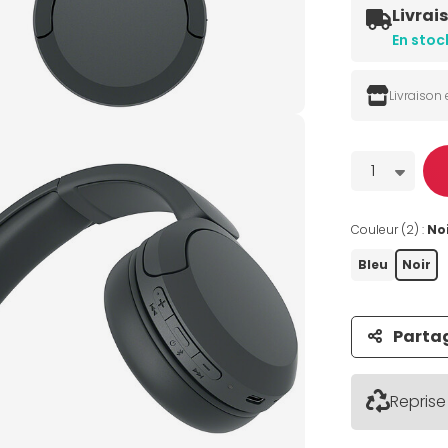
Livrai
En stoc
Livraison
Quantité
1
Couleur (2) :
No
Bleu
Noir
Parta
Reprise