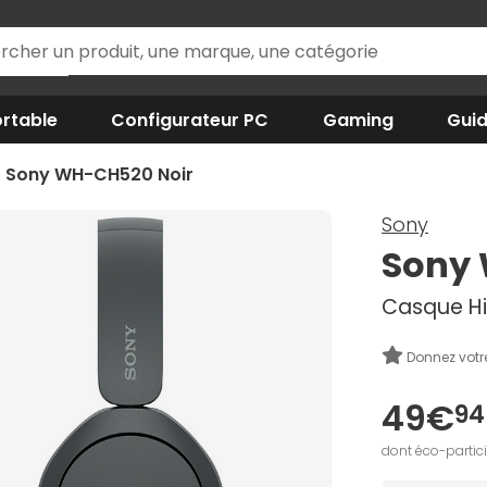
rtable
Configurateur PC
Gaming
Gui
Sony WH-CH520 Noir
Sony
Sony 
Casque HiF
Donnez votr
49€
94
dont éco-partic