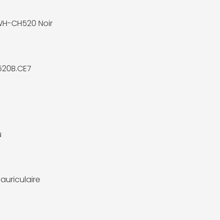
WH-CH520 Noir
20B.CE7
u
auriculaire