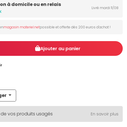
son à domicile ou en relais
Livré mardi 11/08
k
 en
magasin materiel.net
possible et offerte dès 200 euros d'achat !
Ajouter au panier
ir
ger
 de vos produits usagés
En savoir plus