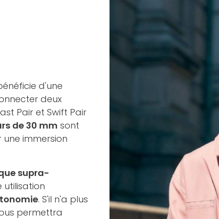
bénéficie d'une
connecter deux
st Pair et Swift Pair
urs de 30 mm
sont
r une immersion
que supra-
utilisation
utonomie
. S'il n'a plus
vous permettra