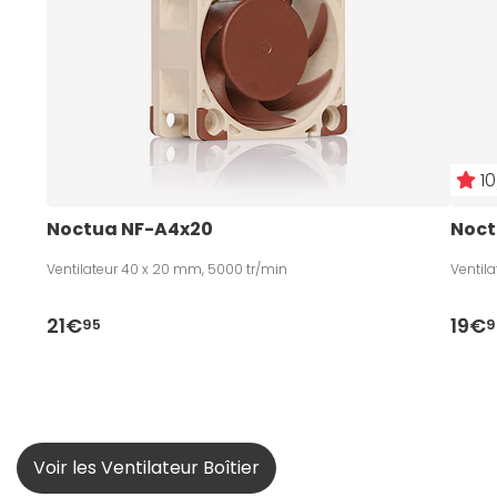
10
Noctua NF-A4x20
Noct
Ventilateur 40 x 20 mm, 5000 tr/min
Ventil
21€
19€
95
9
Voir les Ventilateur Boîtier