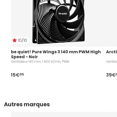
10/10
be quiet! Pure Wings 3 140 mm PWM High 
Arcti
Speed - Noir
Ventilateur 140 mm, 1 800 tr/min, PWM
Ventil
15€
39€
95
Autres marques