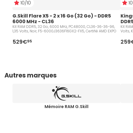
10/10
10
G.Skill Flare X5 - 2 x 16 Go (32 Go) - DDR5 
Kings
6000 MHz - CL36
DDR5
Kit RAM DDR5, 32 Go, 6000 MHz, PC48000, CL36-36-36-96,
Kit RA
1,35 Volts, Noir, F5-6000J3636F16GX2-FX5, Certifié AMD EXPO
Volts,
529€
259
95
Autres marques
Mémoire RAM G.Skill