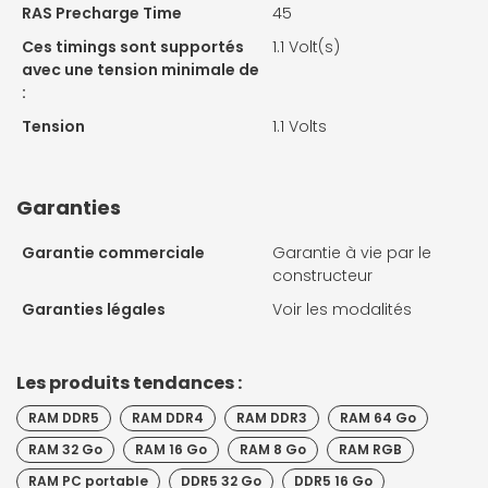
RAS Precharge Time
45
Ces timings sont supportés
1.1 Volt(s)
avec une tension minimale de
:
Tension
1.1 Volts
Garanties
Garantie commerciale
Garantie à vie par le
constructeur
Garanties légales
Voir les modalités
Les produits tendances :
RAM DDR5
RAM DDR4
RAM DDR3
RAM 64 Go
RAM 32 Go
RAM 16 Go
RAM 8 Go
RAM RGB
RAM PC portable
DDR5 32 Go
DDR5 16 Go