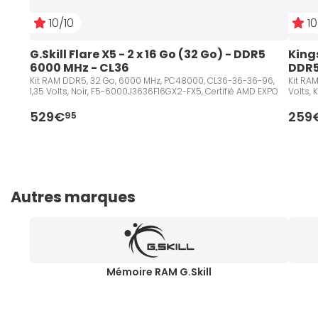
10/10
10
G.Skill Flare X5 - 2 x 16 Go (32 Go) - DDR5 
Kings
6000 MHz - CL36
DDR5
Kit RAM DDR5, 32 Go, 6000 MHz, PC48000, CL36-36-36-96,
Kit RA
1,35 Volts, Noir, F5-6000J3636F16GX2-FX5, Certifié AMD EXPO
Volts,
529€
259
95
Autres marques
Mémoire RAM G.Skill