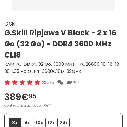
G.Skill
G.Skill Ripjaws V Black - 2 x 16
Go (32 Go) - DDR4 3600 MHz
CL18
RAM PC, DDR4, 32 Go, 3600 MHz - PC28800, 18-18-18-
38, 1,35 Volts, F4-3600C18D-32GVK
Prix ↓
62 avis
389€
95
dont éco-participation 0€
05
3x
4x
10x
12x
24x