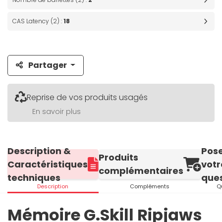
CAS Latency (2) :
18
Partager
Reprise de vos produits usagés
En savoir plus
Description &
Pos
Produits
Caractéristiques
votr
complémentaires
techniques
ques
Description
Compléments
Q
Mémoire G.Skill Ripjaws