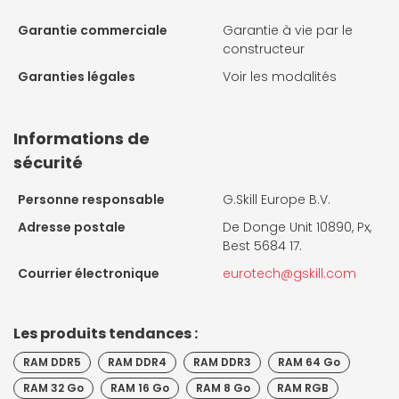
Garantie commerciale
Garantie à vie par le
constructeur
Garanties légales
Voir les modalités
Informations de
sécurité
Personne responsable
G.Skill Europe B.V.
Adresse postale
De Donge Unit 10890, Px,
Best 5684 17.
Courrier électronique
eurotech@gskill.com
Les produits tendances :
RAM DDR5
RAM DDR4
RAM DDR3
RAM 64 Go
RAM 32 Go
RAM 16 Go
RAM 8 Go
RAM RGB