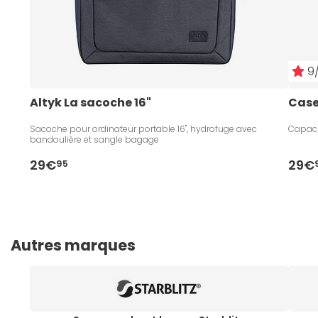
9/
Altyk La sacoche 16"
Case
Sacoche pour ordinateur portable 16", hydrofuge avec
Capaci
bandoulière et sangle bagage
29€
29€
95
Autres marques