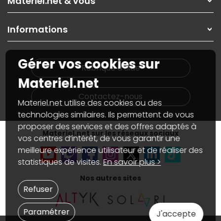
Materiel.net & vous
Paiement, livraison
Contactez-nous
Garanties
,
Pack Zen
On répare votre PC portable
SAV, demander un retour
Informations
On rachète votre carte graphique
Informations
PC sur mesure : Votre RDV personnalisé
Guides d'achats et tutoriels
Plan du site
Notre démarche écologique
Gérer vos cookies sur
Nos marques
Materiel.net recrute
Rubrique d'aide
Conditions générales de vente
Notre programme d'affiliation
Materiel.net
Marketplace
Partenariat & Sponsoring
Informations légales
Contactez-nous
Materiel.net utilise des cookies ou des
Données personnelles
et
cookies
Gérer vos cookies
technologies similaires. Ils permettent de vous
Accessibilité : non conforme
proposer des services et des offres adaptés à
Materiel.net sur les réseaux sociaux
vos centres d’intérêt, de vous garantir une
meilleure expérience utilisateur et de réaliser des
statistiques de visites.
En savoir plus >
Nos autres sites
Refuser
Paramétrer
J'accepte