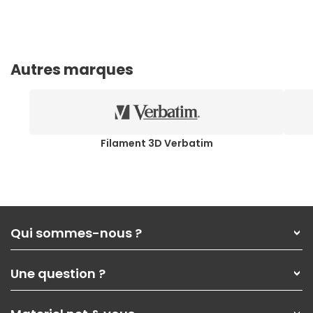
Autres marques
Filament 3D Verbatim
Qui sommes-nous ?
Qui sommes-nous ?
Une question ?
Nos services
Les magasins Materiel.net
Rubrique d'aide / FAQ
Nos solutions pour les pros