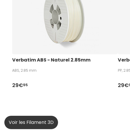
Verbatim ABS - Naturel 2.85mm
Verb
ABS, 2.85 mm
PP, 2.
29€
29€
95
Voir les Filament 3D