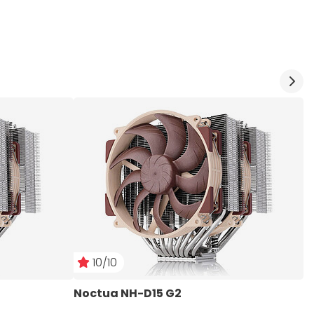
10/10
Noctua NH-D15 G2
T