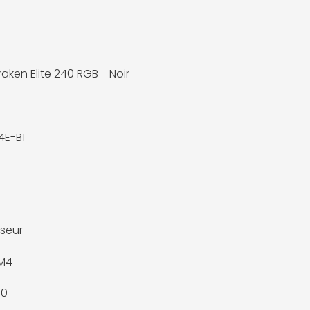
aken Elite 240 RGB - Noir
4E-B1
seur
M4
50