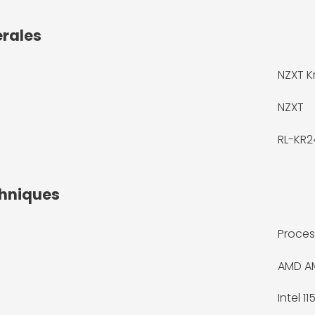
érales
NZXT Kr
NZXT
RL-KR2
chniques
Proces
AMD A
Intel 11