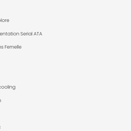
olore
entation Serial ATA
ns Femelle
ooling
m
B