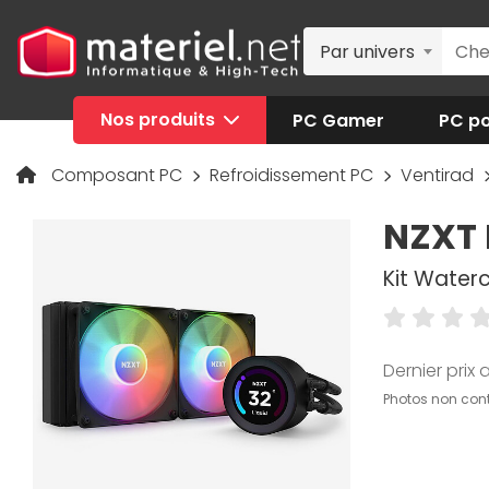
Par univers
Nos produits
PC Gamer
PC po
Composant PC
Refroidissement PC
Ventirad
NZXT 
Kit Water
Dernier prix a
Photos non cont