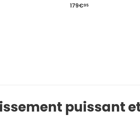
179€
95
idissement puissant e