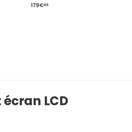
179€
1
95
t écran LCD