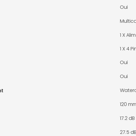
Oui
Multic
1 X
Alim
1 X
4 Pi
Oui
Oui
Waterc
nt
120 m
17.2 dB
27.5 d