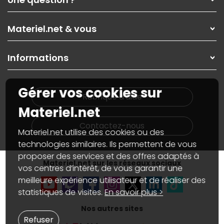
Nos services
Les magasins Materiel.net
Rubrique d'aide / FAQ
Nos solutions pour les pros
Materiel.net & vous
Paiement, livraison
Contactez-nous
Garanties
,
Pack Zen
On répare votre PC portable
SAV, demander un retour
Informations
On rachète votre carte graphique
Informations
PC sur mesure : Votre RDV personnalisé
Guides d'achats et tutoriels
Plan du site
Notre démarche écologique
Gérer vos cookies sur
Nos marques
Materiel.net recrute
Rubrique d'aide
Conditions générales de vente
Notre programme d'affiliation
Materiel.net
Marketplace
Partenariat & Sponsoring
Informations légales
Contactez-nous
Materiel.net utilise des cookies ou des
Données personnelles
et
cookies
Gérer vos cookies
technologies similaires. Ils permettent de vous
Accessibilité : non conforme
proposer des services et des offres adaptés à
Materiel.net sur les réseaux sociaux
vos centres d’intérêt, de vous garantir une
meilleure expérience utilisateur et de réaliser des
statistiques de visites.
En savoir plus >
Nos autres sites
Refuser