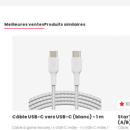
Meilleures ventes
Produits similaires
10
Câble USB-C vers USB-C (blanc) - 1 m
Star
(A/B
Câble à gaine tressée, 1 x USB-C mâle - 1 x USB-C mâle, 1
Câble, 