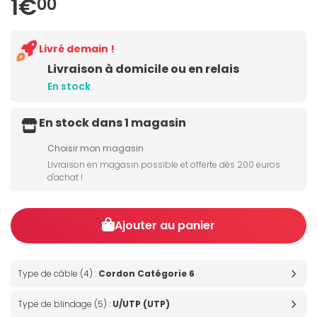
1€
00
Livré demain !
Livraison à domicile ou en relais
En stock
En stock dans 1 magasin
Choisir mon magasin
Livraison en magasin possible et offerte dès 200 euros
d'achat !
Ajouter au panier
Type de câble (4) :
Cordon Catégorie 6
Type de blindage (5) :
U/UTP (UTP)