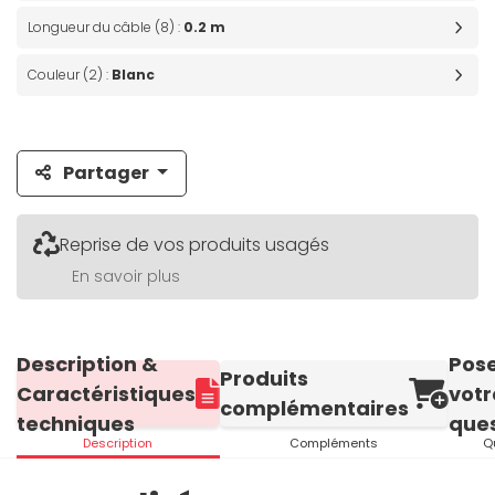
Longueur du câble (8) :
0.2 m
Couleur (2) :
Blanc
Partager
Reprise de vos produits usagés
En savoir plus
Description &
Pos
Produits
Caractéristiques
votr
complémentaires
techniques
ques
Description
Compléments
Q