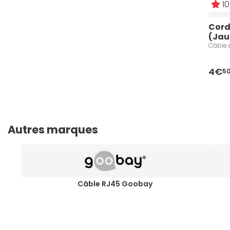
10
Cord
(Jau
Câble 
4€
5
Autres marques
Câble RJ45 Goobay