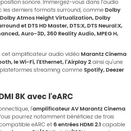
position sonore. Immergez-vous dans l’audio
c les derniers formats surround, comme
Dolby
Dolby Atmos Height Virtualization, Dolby
rround et DTS HD Master, DTS:X, DTS Neural:X,
hanced, Auro-3D, 360 Reality Audio, MPEG H,
, cet amplificateur audio vidéo
Marantz Cinema
oth, le Wi-Fi, l'Ethernet, l'Airplay 2
ainsi qu'une
es plateformes streaming comme
Spotify, Deezer
DMI 8K avec l'eARC
onnectique, l'
amplificateur AV Marantz Cinema
 Vous pourrez notamment bénéficiez de trois
e compatible eARC et
6 entrées HDMI 2.1
capable