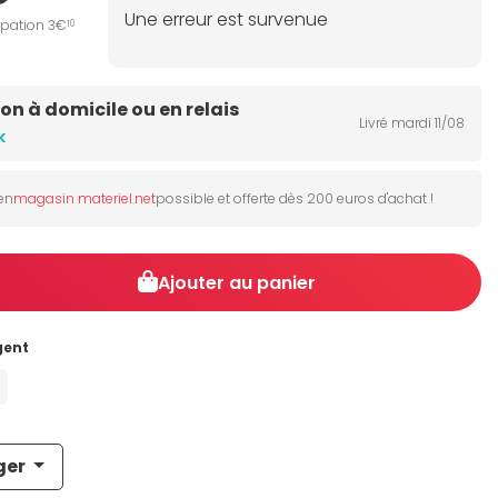
Une erreur est survenue
ipation 3€
10
son à domicile ou en relais
Livré mardi 11/08
k
 en
magasin materiel.net
possible et offerte dès 200 euros d'achat !
Ajouter au panier
gent
ger