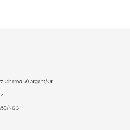
z Cinema 50 Argent/Or
tz
A50/N1SG