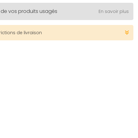
 de vos produits usagés
En savoir plus
rictions de livraison