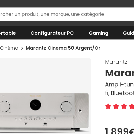
rtable
Configurateur PC
Gaming
Gui
-Cinéma
Marantz Cinema 50 Argent/Or
Marantz
Maran
Ampli-tun
fi, Blueto
1 899