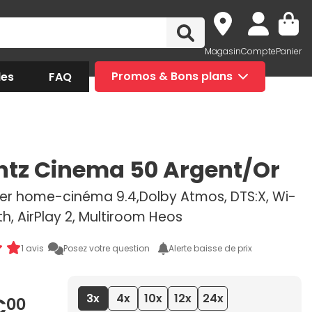
Magasin
Compte
Panier
des
FAQ
Promos & Bons plans
tz Cinema 50 Argent/Or
er home-cinéma 9.4,Dolby Atmos, DTS:X, Wi-
oth, AirPlay 2, Multiroom Heos
1 avis
Posez votre question
Alerte baisse de prix
3x
4x
10x
12x
24x
€
00