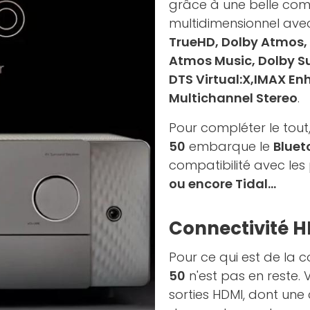
grâce à une belle com
multidimensionnel ave
TrueHD, Dolby Atmos, 
Atmos Music, Dolby Su
DTS Virtual:X,IMAX En
Multichannel Stereo
.
Pour compléter le tout
50
embarque le
Blueto
compatibilité avec l
ou encore Tidal…
Connectivité H
Pour ce qui est de la c
50
n'est pas en reste.
sorties HDMI, dont un