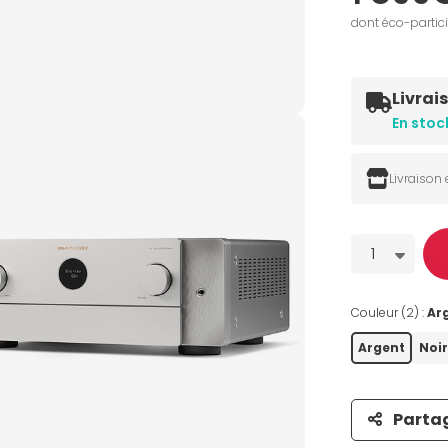
dont éco-partic
Livrai
En stoc
Livraison
Quantité
1
Couleur (2) :
Ar
Argent
Noir
Parta