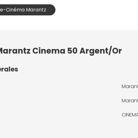
ome-Cinéma Marantz
 Marantz Cinema 50 Argent/Or
érales
Marant
Maran
CINEM