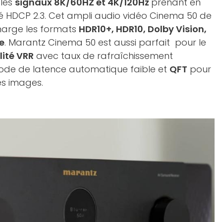
 les
signaux 8K/60HZ et 4K/120Hz
prenant en
té HDCP 2.3. Cet ampli audio vidéo Cinema 50 de
harge les formats
HDR10+, HDR10, Dolby Vision,
e
. Marantz Cinema 50 est aussi parfait pour le
lité VRR
avec taux de rafraîchissement
de de latence automatique faible et
QFT
pour
es images.