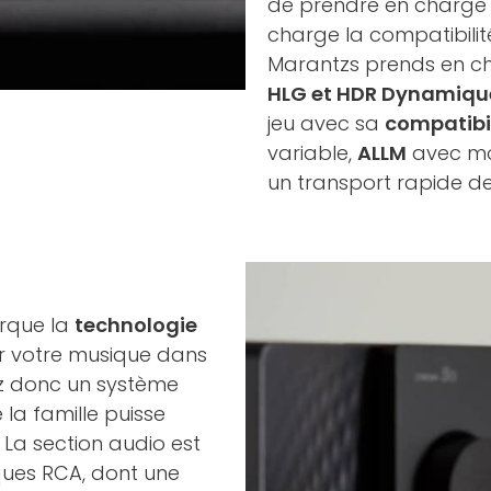
de prendre en charge
charge la compatibili
Marantzs prends en c
HLG et HDR Dynamiqu
jeu avec sa
compatibi
variable,
ALLM
avec mo
un transport rapide d
rque la
technologie
ter votre musique dans
ez donc un système
la famille puisse
 La section audio est
ques RCA, dont une