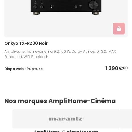
Onkyo TX-RZ30 Noir
Ampli-tuner home-cinéma 9.2, 100 W, Dolby Atmos, DTS:X, IMAX
Enhanced, Wifi, Bluetooth
1 390€
00
Dispo web :
Rupture
Nos marques Ampli Home-Cinéma