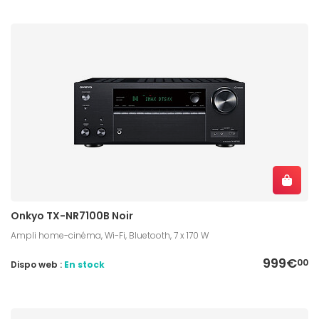
Onkyo TX-NR7100B Noir
Ampli home-cinéma, Wi-Fi, Bluetooth, 7 x 170 W
999€
00
Dispo web :
En stock