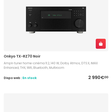
Onkyo TX-RZ70 Noir
Ampli-tuner home-cinéma 11.2, 140 W, Dolby Atmos, DTS:X, IMAX
Enhanced, THX, Wifi, Bluetooth, Multiroom
2 990€
00
Dispo web :
En stock