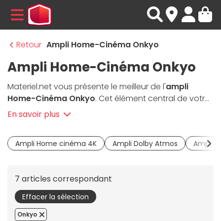
MENU
Retour
Ampli Home-Cinéma Onkyo
Ampli Home-Cinéma Onkyo
Materiel.net vous présente le meilleur de l'
ampli
Home-Cinéma Onkyo
. Cet élément central de votre
installation sonore vous permet de relier les
En savoir plus
enceintes, le subwoofer, le lecteur blu-ray et la TV de
votre salon. Plus puissants qu'une enceinte multiroom
Ampli Home cinéma 4K
Ampli Dolby Atmos
Ampli D
et permettant de vivre une expérience immersive, les
amplis Home-Cinéma
Onkyo sont une véritable
référence dans ce domaine, et sont équipés
7 articles correspondant
décodeurs DTS / Dolby et de connecteurs HDMI pour
profiter de vos contenus musicaux et vidéos préférés
Effacer la sélection
en ultra haute qualité.
Onkyo