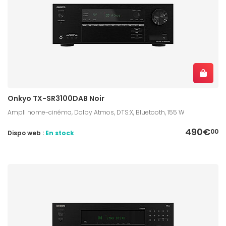
Onkyo TX-SR3100DAB Noir
Ampli home-cinéma, Dolby Atmos, DTS:X, Bluetooth, 155 W
490€
00
Dispo web :
En stock