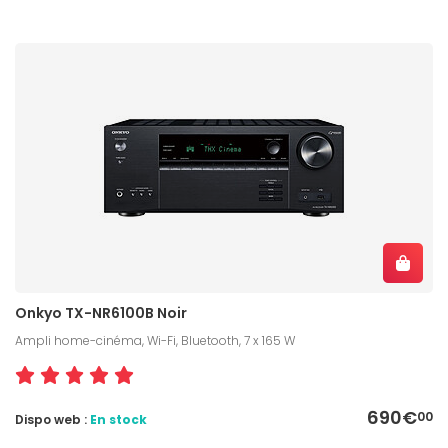
Onkyo TX-NR6100B Noir
Ampli home-cinéma, Wi-Fi, Bluetooth, 7 x 165 W
690€
00
Dispo web :
En stock