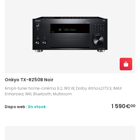
Onkyo TX-RZ50B Noir
Ampli-tuner home-cinéma 9.2, 180 W, Dolby Atmos,DTS:X, IMAX
Enhanced, Wifi, Bluetooth, Multiroom
1 590€
00
Dispo web :
En stock