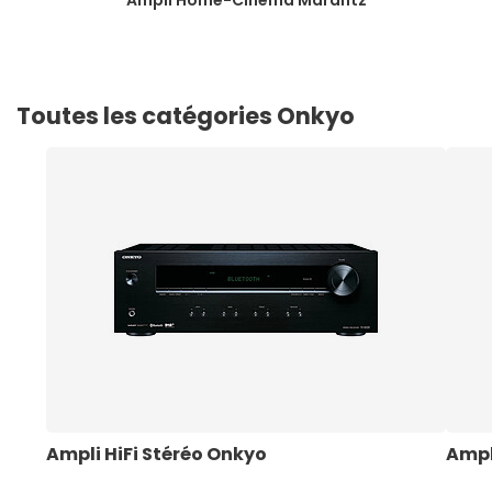
Ampli Home-Cinéma Marantz
Toutes les catégories Onkyo
Ampli HiFi Stéréo Onkyo
Ampl