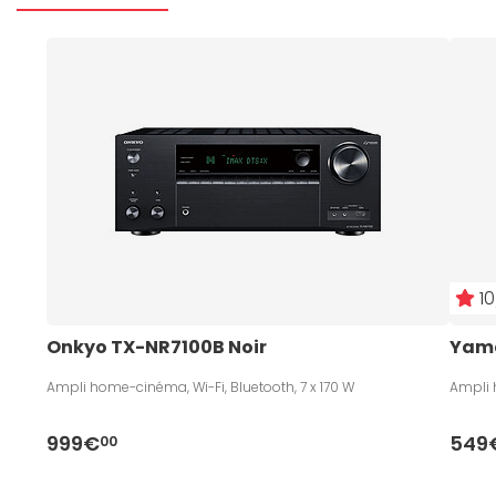
10
Onkyo TX-NR7100B Noir 
Yama
Ampli home-cinéma, Wi-Fi, Bluetooth, 7 x 170 W
Ampli 
999€
549
00