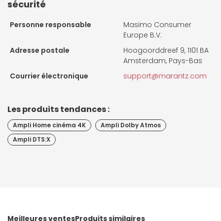
sécurité
Personne responsable
Masimo Consumer
Europe B.V.
Adresse postale
Hoogoorddreef 9, 1101 BA
Amsterdam, Pays-Bas
Courrier électronique
support@marantz.com
Les produits tendances :
Ampli Home cinéma 4K
Ampli Dolby Atmos
Ampli DTS:X
Meilleures ventes
Produits similaires