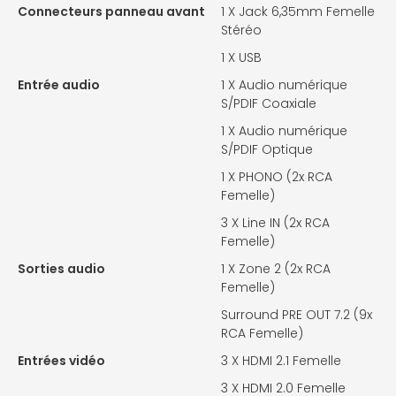
Connecteurs panneau avant
1 X
Jack 6,35mm Femelle
Stéréo
1 X
USB
Entrée audio
1 X
Audio numérique
S/PDIF Coaxiale
1 X
Audio numérique
S/PDIF Optique
1 X
PHONO (2x RCA
Femelle)
3 X
Line IN (2x RCA
Femelle)
Sorties audio
1 X
Zone 2 (2x RCA
Femelle)
Surround PRE OUT 7.2 (9x
RCA Femelle)
Entrées vidéo
3 X
HDMI 2.1 Femelle
3 X
HDMI 2.0 Femelle