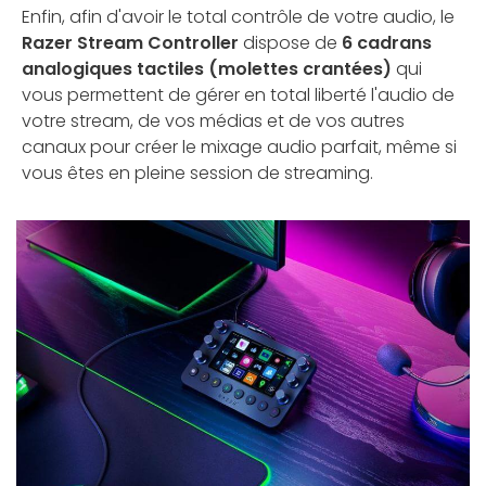
Enfin, afin d'avoir le total contrôle de votre audio, le
Razer Stream Controller
dispose de
6 cadrans
analogiques tactiles (molettes crantées)
qui
vous permettent de gérer en total liberté l'audio de
votre stream, de vos médias et de vos autres
canaux pour créer le mixage audio parfait, même si
vous êtes en pleine session de streaming.