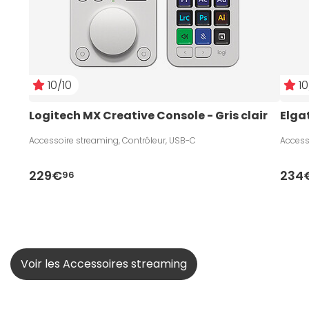
10/10
10
Logitech MX Creative Console - Gris clair
Elga
Accessoire streaming, Contrôleur, USB-C
Access
229€
234
96
Voir les Accessoires streaming