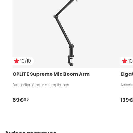
10/10
10
OPLITE Supreme Mic Boom Arm
Elga
Bras articulé pour microphones
Access
69€
139
95