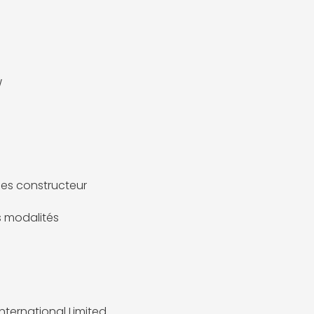
m
W
es constructeur
es modalités
International Limited