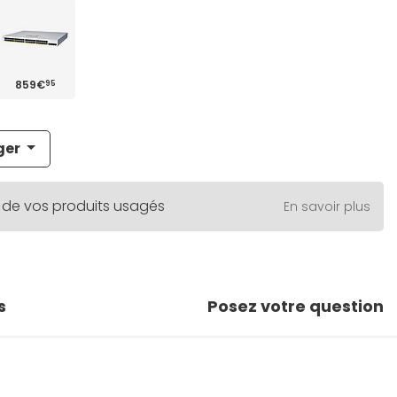
859€
95
ger
 de vos produits usagés
En savoir plus
s
Posez votre question