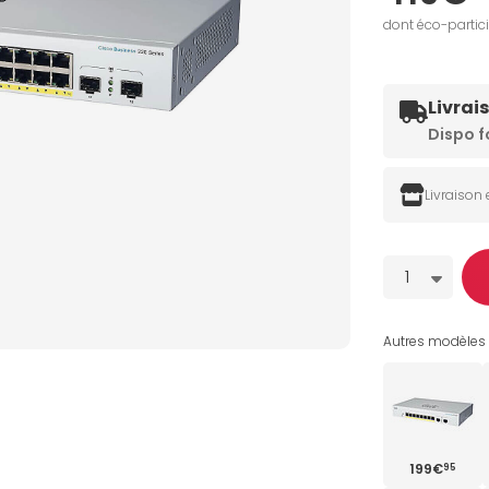
dont éco-partic
Livrai
Dispo f
Livraison
Quantité
1
Autres modèles (
199€
95