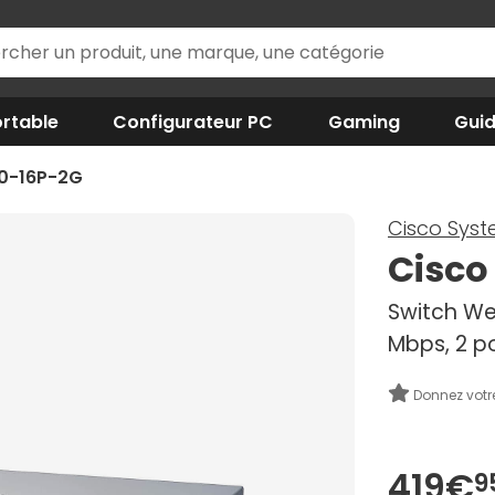
rtable
Configurateur PC
Gaming
Gui
0-16P-2G
Cisco Sys
Cisco
Switch We
Mbps, 2 po
Donnez votr
419€
9