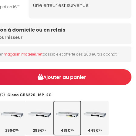
Une erreur est survenue
ipation 1€
02
son à domicile ou en relais
ournisseur
 en
magasin materiel.net
possible et offerte dès 200 euros d'achat !
Ajouter au panier
7) :
Cisco CBS220-16P-2G
299€
299€
419€
449€
95
95
95
95