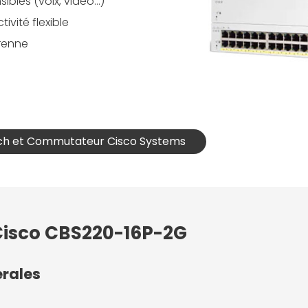
nsibles (voix, vidéo…)
vité flexible
renne
itch et Commutateur Cisco Systems
 Cisco CBS220-16P-2G
érales