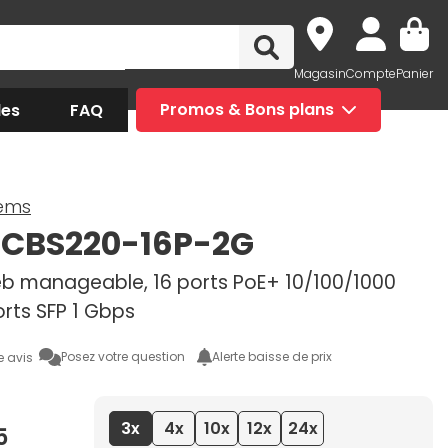
Magasin
Compte
Panier
des
FAQ
Promos & Bons plans
tems
 CBS220-16P-2G
b manageable, 16 ports PoE+ 10/100/1000
rts SFP 1 Gbps
Posez votre question
Alerte baisse de prix
e avis
3x
4x
10x
12x
24x
5