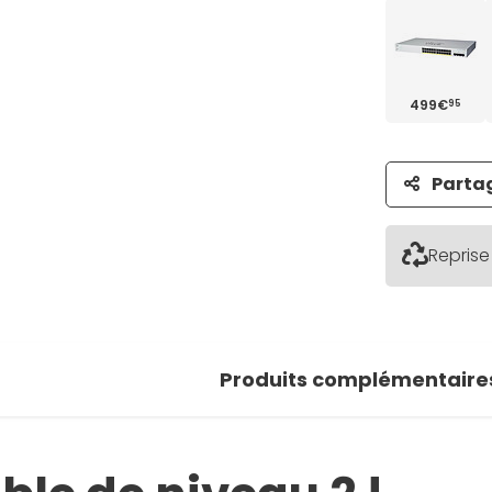
499€
95
Parta
Reprise
Produits complémentaire