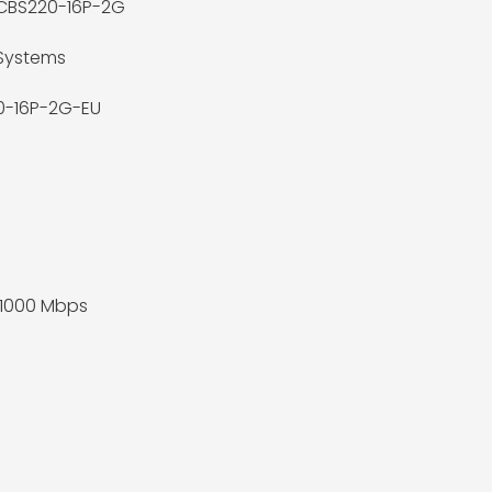
CBS220-16P-2G
Systems
0-16P-2G-EU
/1000 Mbps