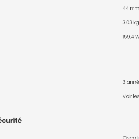
44 m
3.03 kg
159.4 
3 anné
Voir l
écurité
Cisco 