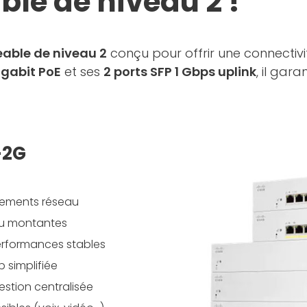
le de niveau 2 !
able de niveau 2
conçu pour offrir une connectivit
igabit PoE
et ses
2 ports SFP 1 Gbps uplink
, il gar
-2G
pements réseau
au montantes
rformances stables
 simplifiée
stion centralisée