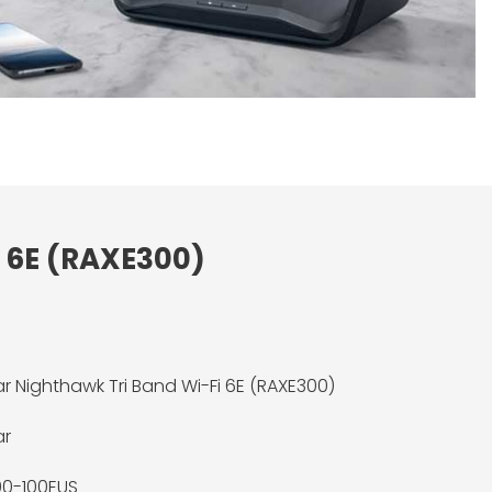
i 6E (RAXE300)
r Nighthawk Tri Band Wi-Fi 6E (RAXE300)
ar
00-100EUS