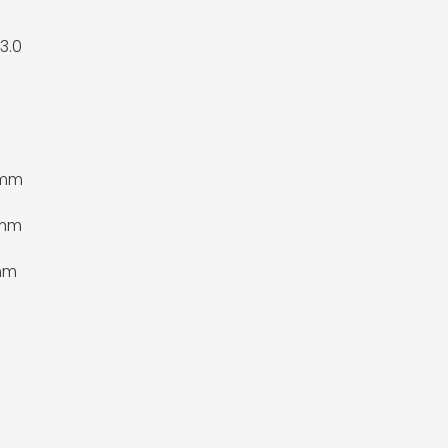
3.0
 mm
 mm
mm