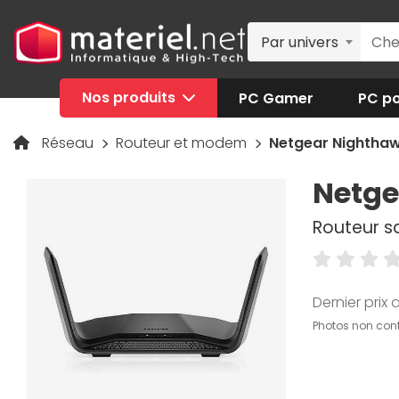
Par univers
Nos produits
PC Gamer
PC po
Réseau
Routeur et modem
Netgear Nighthaw
Netge
Routeur sa
Dernier prix a
Photos non cont