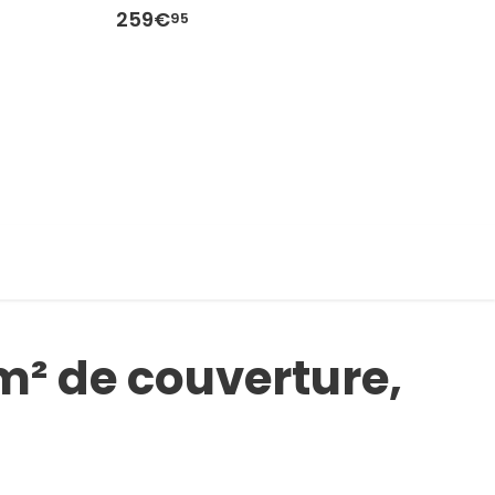
259€
2
95
m² de couverture,