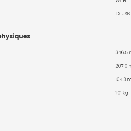
Wi-Fi
1 X
USB 
physiques
346.5
207.9
164.3 
1.01 kg