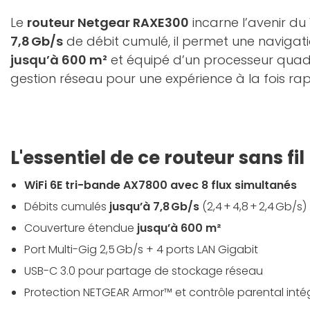
Le
routeur Netgear RAXE300
incarne l’avenir du
7,8 Gb/s
de débit cumulé, il permet une navigat
jusqu’à 600 m²
et équipé d’un processeur quadri
gestion réseau pour une expérience à la fois rap
L'essentiel de ce routeur sans fil
WiFi 6E tri-bande AX7800 avec 8 flux simultanés
Débits cumulés
jusqu’à 7,8 Gb/s
(2,4 + 4,8 + 2,4 Gb/s)
Couverture étendue
jusqu’à 600 m²
Port Multi-Gig 2,5 Gb/s + 4 ports LAN Gigabit
USB-C 3.0 pour partage de stockage réseau
Protection NETGEAR Armor™ et contrôle parental inté