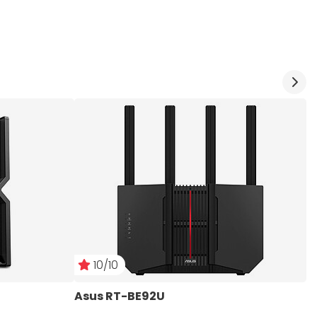
10/10
Asus RT-BE92U
D
W