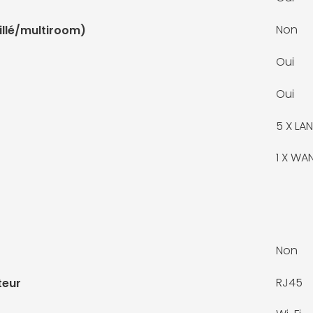
Non
illé/multiroom)
Oui
Oui
5 X
LAN
1 X
WAN 
Non
RJ45
teur