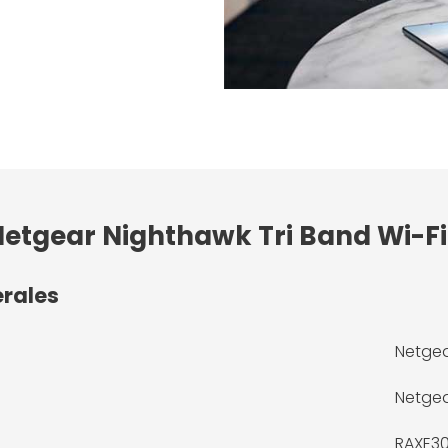
 Netgear Nighthawk Tri Band Wi-F
érales
Netgea
Netge
RAXE3