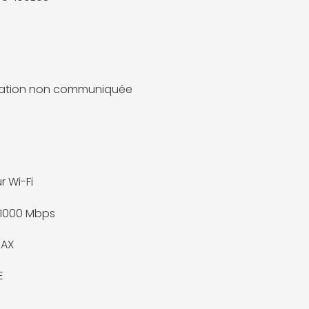
mation non communiquée
r Wi-Fi
/1000 Mbps
 AX
E