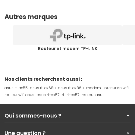
Autres marques
Routeur et modem TP-LINK
Nos clients recherchent aussi :
asus rt-ax55
asus rt-ax68u
asus rt-ax86u
modem
routeur en wifi
routeur wifi asus
asus rt-ax57
rt
rt-ax57
routeur asus
Qui sommes-nous ?
Qui sommes-nous ?
Une question ?