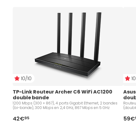
10/10
10
TP-Link Routeur Archer C6 WiFi AC1200 
Asus
double bande
doub
1200 Mbps (300 + 867), 4 ports Gigabit Ethernet, 2 bandes
Routeur
(bi-bande), 300 Mbps en 2,4 GHz, 867 Mbps en 5 GHz
(double
42€
59€
95