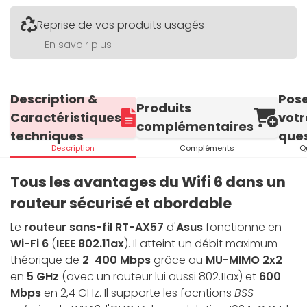
Reprise de vos produits usagés
En savoir plus
Description &
Pos
Produits
Caractéristiques
votr
complémentaires
techniques
ques
Description
Compléments
Q
Tous les avantages du Wifi 6 dans un
routeur sécurisé et abordable
Le
routeur sans-fil RT-AX57
d'
Asus
fonctionne en
Wi-Fi 6
(
IEEE 802.11ax
). Il atteint un débit maximum
théorique de
2 400 Mbps
grâce au
MU-MIMO 2x2
en
5 GHz
(avec un routeur lui aussi 802.11ax) et
600
Mbps
en 2,4 GHz. Il supporte les focntions
BSS