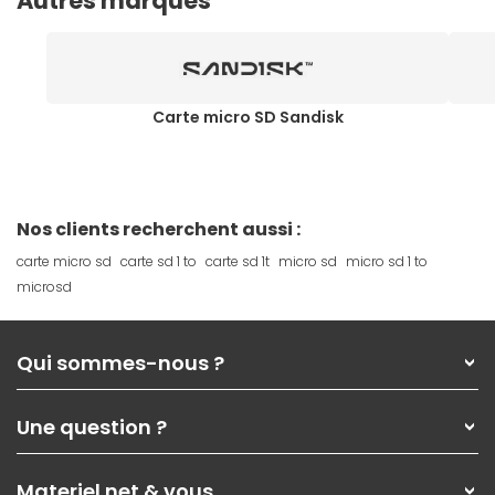
Autres marques
Carte micro SD Sandisk
Nos clients recherchent aussi :
carte micro sd
carte sd 1 to
carte sd 1t
micro sd
micro sd 1 to
microsd
Qui sommes-nous ?
Qui sommes-nous ?
Une question ?
Nos services
Les magasins Materiel.net
Rubrique d'aide / FAQ
Nos solutions pour les pros
Materiel.net & vous