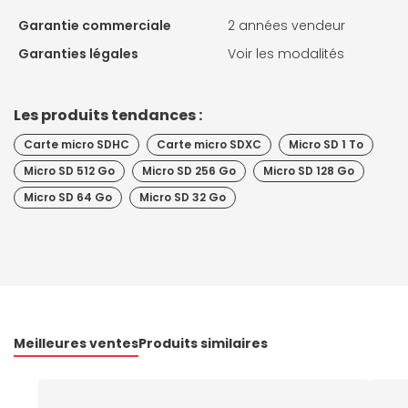
Garantie commerciale
2 années vendeur
Garanties légales
Voir les modalités
Les produits tendances :
Carte micro SDHC
Carte micro SDXC
Micro SD 1 To
Micro SD 512 Go
Micro SD 256 Go
Micro SD 128 Go
Micro SD 64 Go
Micro SD 32 Go
Meilleures ventes
Produits similaires