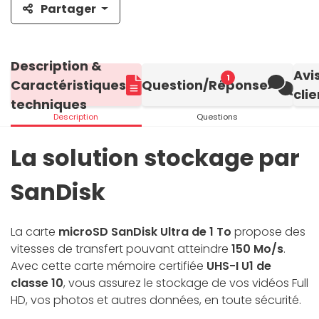
Partager
Description &
Avi
1
Caractéristiques
Question/Réponse
clie
techniques
Description
Questions
La solution stockage par
SanDisk
La carte
microSD SanDisk Ultra de 1 To
propose des
vitesses de transfert pouvant atteindre
150 Mo/s
.
Avec cette carte mémoire certifiée
UHS-I U1 de
classe 10
, vous assurez le stockage de vos vidéos Full
HD, vos photos et autres données, en toute sécurité.