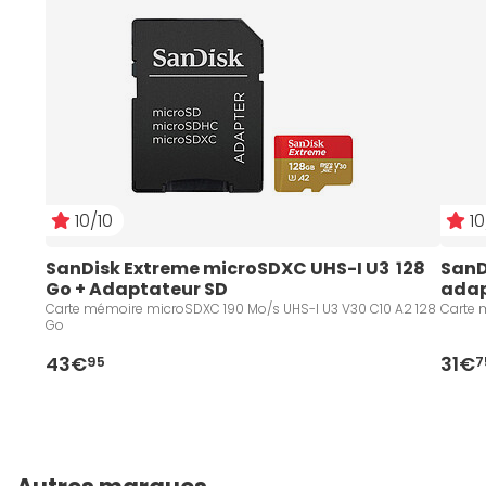
10/10
10
SanDisk Extreme microSDXC UHS-I U3  128 
SanD
Go + Adaptateur SD
adap
Carte mémoire microSDXC 190 Mo/s UHS-I U3 V30 C10 A2 128
Carte 
Go
43€
31€
95
7