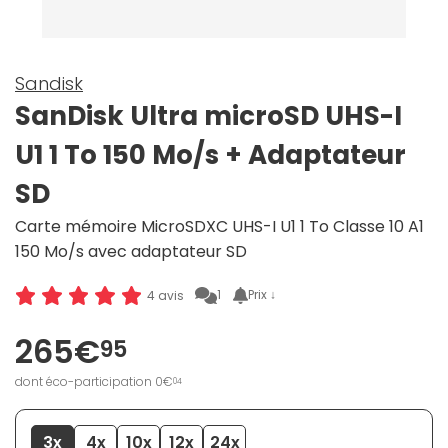
Sandisk
SanDisk Ultra microSD UHS-I
U1 1 To 150 Mo/s + Adaptateur
SD
Carte mémoire MicroSDXC UHS-I U1 1 To Classe 10 A1
150 Mo/s avec adaptateur SD
1
Prix ↓
4 avis
265€
95
dont éco-participation 0€
04
3x
4x
10x
12x
24x