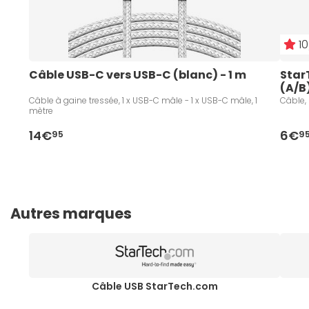
10
Câble USB-C vers USB-C (blanc) - 1 m
Star
(A/B
Câble à gaine tressée, 1 x USB-C mâle - 1 x USB-C mâle, 1
Câble, 
mètre
14€
6€
95
9
Autres marques
Câble USB StarTech.com