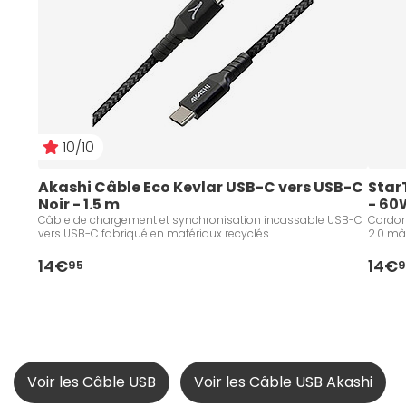
10/10
Akashi Câble Eco Kevlar USB-C vers USB-C 
Star
Noir - 1.5 m
- 60W
Câble de chargement et synchronisation incassable USB-C
Cordon
vers USB-C fabriqué en matériaux recyclés
2.0 mâl
14€
14€
95
9
Voir les Câble USB
Voir les Câble USB Akashi