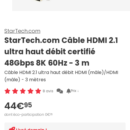
StarTech.com
StarTech.com Câble HDMI 2.1
ultra haut débit certifié
48Gbps 8K 60Hz - 3 m
Câble HDMI 2.1 ultra haut débit HDMI (mâle)/HDMI
(mâle) - 3 mètres
Prix ↓
8 avis
44€
95
dont éco-participation 0€
05