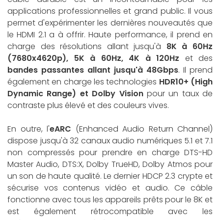
applications professionnelles et grand public. Il vous
permet d'expérimenter les dernières nouveautés que
le HDMI 2.1 a à offrir. Haute performance, il prend en
charge des résolutions allant jusqu'à
8K à 60Hz
(7680x4620p), 5K à 60Hz, 4K à 120Hz
et des
bandes passantes allant jusqu'à 48Gbps
. Il prend
également en charge les technologies
HDR10+ (High
Dynamic Range) et Dolby Vision
pour un taux de
contraste plus élevé et des couleurs vives.
En outre, l'
eARC
(Enhanced Audio Return Channel)
dispose jusqu'à 32 canaux audio numériques 5.1 et 7.1
non compressés pour prendre en charge DTS-HD
Master Audio, DTS:X, Dolby TrueHD, Dolby Atmos pour
un son de haute qualité. Le dernier HDCP 2.3 crypte et
sécurise vos contenus vidéo et audio. Ce câble
fonctionne avec tous les appareils prêts pour le 8K et
est également rétrocompatible avec les