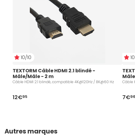
10/10
10
TEXTORM Câble HDMI 2.1 blindé - 
TEXT
Mâle/Mâle - 2 m
Mâle
Câble HDMI 2.1 blindé, compatible 4K@120Hz / 8K@60 Hz
Câble 
12€
7€
95
9
Autres marques