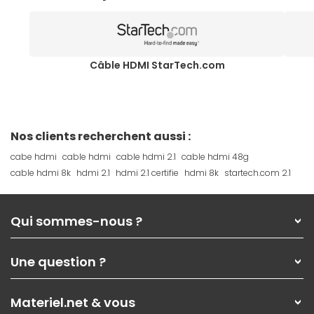
Câble HDMI StarTech.com
Nos clients recherchent aussi :
cabe hdmi
cable hdmi
cable hdmi 2.1
cable hdmi 48g
cable hdmi 8k
hdmi 2.1
hdmi 2.1 certifie
hdmi 8k
startech.com 2.1
Qui sommes-nous ?
Qui sommes-nous ?
Une question ?
Nos services
Les magasins Materiel.net
Rubrique d'aide / FAQ
Nos solutions pour les pros
Materiel.net & vous
Paiement, livraison
Contactez-nous