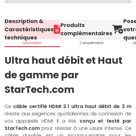
Description &
Pos
Produits
Caractéristiques
votr
complémentaires
techniques
ques
Description
Compléments
Q
Ultra haut débit et Haut
de gamme par
StarTech.com
Ce
câble certifié HDMI 2.1 ultra haut débit de 3 m
résiste aux exigences quotidiennes de connexion de
vos appareils HDMI. Il a été
conçu et testé par
StarTech.com
pour résister à une usure intense. Ce
câble durable est un incontournable pour les