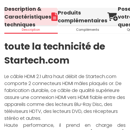
Description &
Pos
Produits
Caractéristiques
votr
complémentaires
techniques
ques
Description
Compléments
Q
toute la technicité de
Startech.com
Le câble HDMI 2.1 ultra haut débit de Startech.com
comporte 2 connecteurs HDMI mâles plaqués or. De
fabrication durable, ce câble de qualité supérieure
assure une connexion HDMI vers HDMI fiable entre des
appareils comme des lecteurs Blu-Ray Disc, des
téléviseurs HDTV, des lecteurs DVD, des récepteurs
stéréo et autres.
Haute performance, il prend en charge des