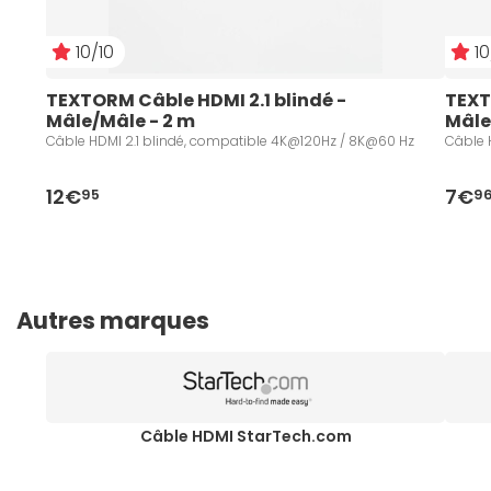
10/10
10
TEXTORM Câble HDMI 2.1 blindé - 
TEXT
Mâle/Mâle - 2 m
Mâle
Câble HDMI 2.1 blindé, compatible 4K@120Hz / 8K@60 Hz
Câble 
12€
7€
95
9
Autres marques
Câble HDMI StarTech.com