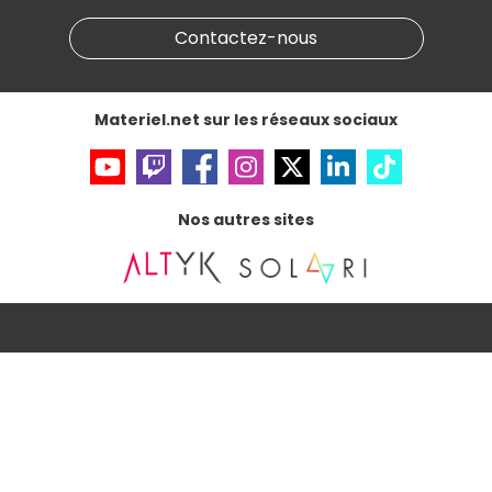
Marketplace
Partenariat & Sponsoring
Informations légales
Contactez-nous
Données personnelles
et
cookies
Gérer vos cookies
Accessibilité : non conforme
Materiel.net sur les réseaux sociaux
Nos autres sites