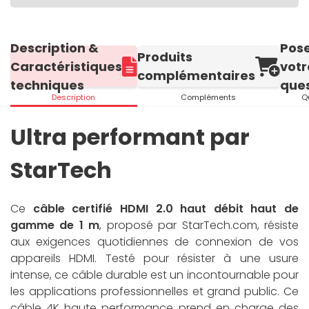
Description &
Pos
Produits
Caractéristiques
votr
complémentaires
techniques
ques
Description
Compléments
Q
Ultra performant par
StarTech
Ce
câble certifié HDMI 2.0 haut débit haut de
gamme de 1 m
, proposé par StarTech.com, résiste
aux exigences quotidiennes de connexion de vos
appareils HDMI. Testé pour résister à une usure
intense, ce câble durable est un incontournable pour
les applications professionnelles et grand public. Ce
câble 4K haute performance prend en charge des