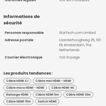
Garanties légales
Voir les modalités
Informations de
sécurité
Personne responsable
StarTech.com Limited
Adresse postale
Laarderhoogtweg 25, 1101
EB Amsterdam, The
Netherlands
Courrier électronique
Voir la page
Les produits tendances :
Câble HDMI 2.1
Câble mini HDMI - HDMI
Câble micro HDMI - HDMI
Câble HDMI 4K
Rallonge HDMI
Câble HDMI 5m
Câble HDMI 10m
Câble HDMI 15m
Switch HDMI