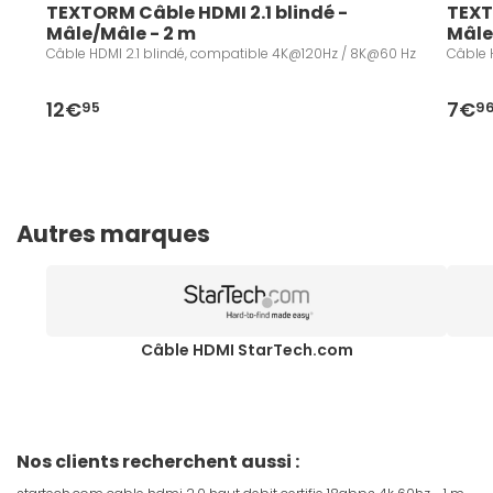
TEXTORM Câble HDMI 2.1 blindé - 
TEXT
Mâle/Mâle - 2 m
Mâle
Câble HDMI 2.1 blindé, compatible 4K@120Hz / 8K@60 Hz
Câble 
12€
7€
95
9
Autres marques
Câble HDMI StarTech.com
Nos clients recherchent aussi :