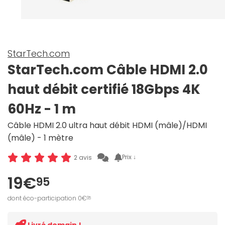
StarTech.com
StarTech.com Câble HDMI 2.0
haut débit certifié 18Gbps 4K
60Hz - 1 m
Câble HDMI 2.0 ultra haut débit HDMI (mâle)/HDMI
(mâle) - 1 mètre
Prix ↓
2 avis
19€
95
dont éco-participation 0€
05