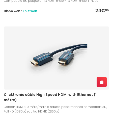
Compatible 8K, plaqué or, 1 x HDMI mâle - 1 x HDMI mâle, 1 mètre
24€
95
Dispo web :
En stock
Clicktronic câble High Speed HDMI with Ethernet (1
mètre)
Cordon HDMI 2.0 mâle/mâle à hautes performances compatible 3D,
Full HD (1080p) et Ultra HD 4K (2160p)