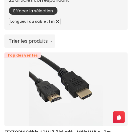
22 articles correspondant
Effacer la sélection
Longueur du câble : 1 m
Trier les produits
Top des ventes
TEXTORM Câble HDMI 2.0 blindé - Mâle/Mâle - 1 m