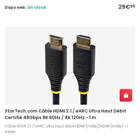
29€
95
Dispo web :
En stock
StarTech.com Câble HDMI 2.1 / eARC Ultra Haut Débit
Certifié 48Gbps 8K 60Hz / 4K 120Hz - 1 m
Câble HDMI 2.1 / eARC ultra haut débit HDMI (mâle)/HDMI (mâle) - 1
mètre