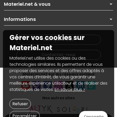
Rubrique d'aide / FAQ
Nos solutions pour les pros
Materiel.net & vous
Paiement, livraison
Contactez-nous
Garanties
,
Pack Zen
On répare votre PC portable
SAV, demander un retour
Informations
On rachète votre carte graphique
Informations
PC sur mesure : Votre RDV personnalisé
Guides d'achats et tutoriels
Plan du site
Notre démarche écologique
Gérer vos cookies sur
Nos marques
Materiel.net recrute
Rubrique d'aide
Conditions générales de vente
Notre programme d'affiliation
Materiel.net
Marketplace
Partenariat & Sponsoring
Informations légales
Contactez-nous
Materiel.net utilise des cookies ou des
Données personnelles
et
cookies
Gérer vos cookies
technologies similaires. Ils permettent de vous
Accessibilité : non conforme
proposer des services et des offres adaptés à
Materiel.net sur les réseaux sociaux
vos centres d’intérêt, de vous garantir une
meilleure expérience utilisateur et de réaliser des
statistiques de visites.
En savoir plus >
Nos autres sites
Refuser
Paramétrer
J'accepte