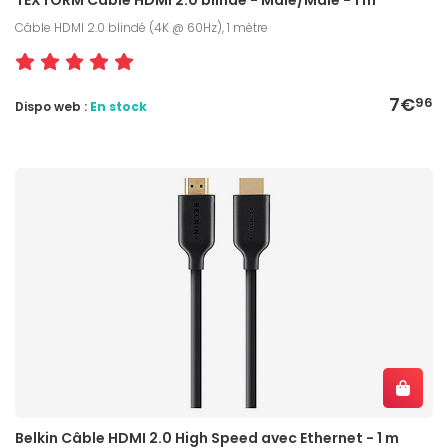
Câble HDMI 2.0 blindé (4K @ 60Hz), 1 mètre
7€
96
Dispo web :
En stock
Belkin Câble HDMI 2.0 High Speed avec Ethernet - 1 m