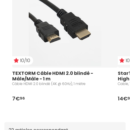
10/10
10
TEXTORM Câble HDMI 2.0 blindé - 
Star
Mâle/Mâle - 1 m
High
Câble HDMI 2.0 blindé (4K @ 60Hz), 1 mètre
Cable, 
7€
14€
96
9