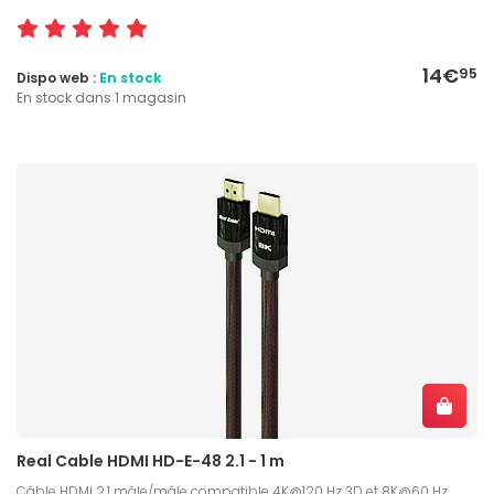
14€
95
Dispo web :
En stock
En stock dans 1 magasin
Real Cable HDMI HD-E-48 2.1 - 1 m
Câble HDMI 2.1 mâle/mâle compatible 4K@120 Hz 3D et 8K@60 Hz