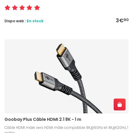
3€
90
Dispo web :
En stock
Goobay Plus Câble HDMI 2.1 8K - 1 m
Câble HDMI mâle vers HDMI mâle compatible 8K@60Hz et 4K@120Hz, 1
mètre