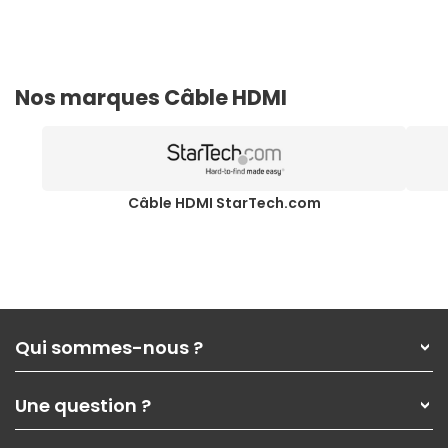
Nos marques Câble HDMI
Câble HDMI StarTech.com
Qui sommes-nous ?
Qui sommes-nous ?
Une question ?
Nos services
Les magasins Materiel.net