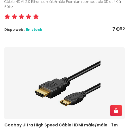
Câble HDMI 2.0 Ethernet mâle/mâle Premium compatible 3D et 4K à
60Hz
7€
90
Dispo web :
En stock
Goobay Ultra High Speed Câble HDMI mâle/mâle - 1 m