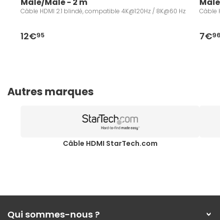
Mâle/Mâle - 2 m
Mâle
Câble HDMI 2.1 blindé, compatible 4K@120Hz / 8K@60 Hz
Câble 
12€
7€
95
9
Autres marques
Câble HDMI StarTech.com
Qui sommes-nous ?