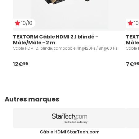
10/10
10
TEXTORM Câble HDMI 2.1 blindé - 
TEXT
Mâle/Mâle - 2 m
Mâle
Câble HDMI 2.1 blindé, compatible 4K@120Hz / 8K@60 Hz
Câble 
12€
7€
95
9
Autres marques
Câble HDMI StarTech.com