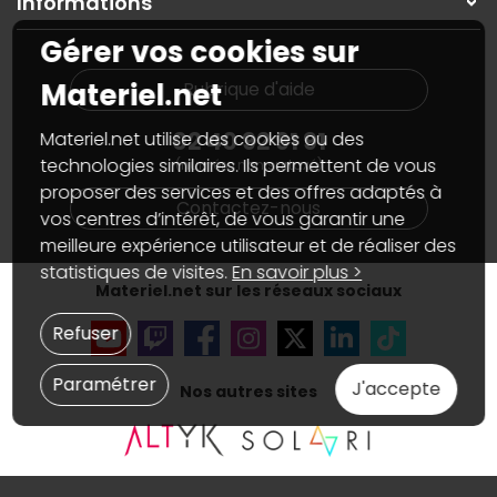
Informations
On rachète votre carte graphique
Informations
PC sur mesure : Votre RDV personnalisé
Guides d'achats et tutoriels
Gérer vos cookies sur
Plan du site
Notre démarche écologique
Nos marques
Materiel.net recrute
Materiel.net
Rubrique d'aide
Conditions générales de vente
Notre programme d'affiliation
Marketplace
Partenariat & Sponsoring
02 40 92 91 91
Materiel.net utilise des cookies ou des
Informations légales
technologies similaires. Ils permettent de vous
(numéro non surtaxé)
Données personnelles
et
cookies
proposer des services et des offres adaptés à
Gérer vos cookies
Contactez-nous
Accessibilité : non conforme
vos centres d’intérêt, de vous garantir une
meilleure expérience utilisateur et de réaliser des
statistiques de visites.
En savoir plus >
Materiel.net sur les réseaux sociaux
Refuser
Paramétrer
J'accepte
Nos autres sites