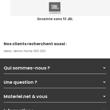
Enceinte sans fil JBL
Nos clients recherchent aussi :
alexa
denon home 350 250
Qui sommes-nous ?
Qui sommes-nous ?
Une question ?
Nos services
Les magasins Materiel.net
Rubrique d'aide / FAQ
Nos solutions pour les pros
Materiel.net & vous
Paiement, livraison
Contactez-nous
Garanties
,
Pack Zen
On répare votre PC portable
SAV, demander un retour