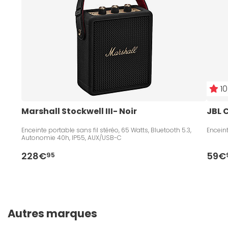
10
Marshall Stockwell III- Noir
JBL C
Enceinte portable sans fil stéréo, 65 Watts, Bluetooth 5.3,
Encein
Autonomie 40h, IP55, AUX/USB-C
228€
59€
95
Autres marques