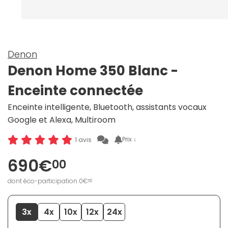
Denon
Denon Home 350 Blanc -
Enceinte connectée
Enceinte intelligente, Bluetooth, assistants vocaux
Google et Alexa, Multiroom
Prix ↓
1 avis
690€
00
dont éco-participation 0€
50
3x
4x
10x
12x
24x