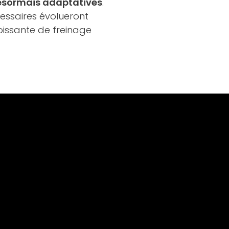
désormais adaptatives
.
essaires évolueront
croissante de freinage