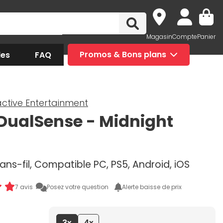
Magasin
Compte
Panier
des
FAQ
Promos & Bons plans
active Entertainment
DualSense - Midnight
ns-fil, Compatible PC, PS5, Android, iOS
7 avis
Posez votre question
Alerte baisse de prix
3x
4x