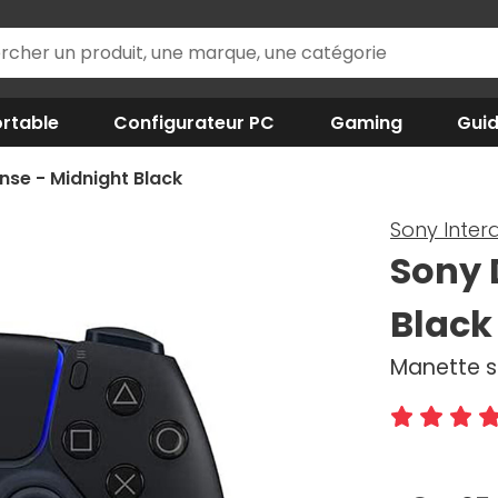
rtable
Configurateur PC
Gaming
Gui
nse - Midnight Black
Sony Inter
Sony 
Black
Manette sa