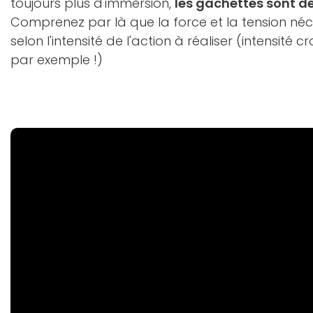
toujours plus d'immersion,
les gâchettes sont 
Comprenez par là que la force et la tension néc
selon l'intensité de l'action à réaliser (intensité 
par exemple !)