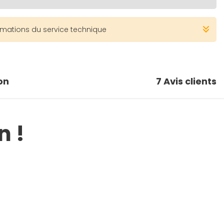
rmations du service technique
on
7
Avis clients
n !