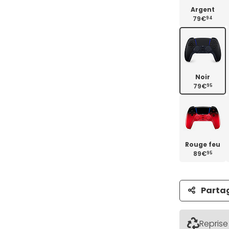
Argent
79€
94
Noir
79€
95
Rouge feu
89€
95
Parta
Reprise