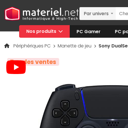
Par univers
Nos produits
PC Gamer
PC po
Périphériques PC
Manette de jeu
Sony DualSe
Top des ventes