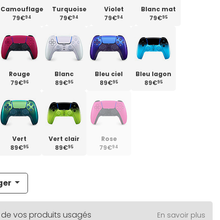
Camouflage
Turquoise
Violet
Blanc mat
79€
79€
79€
79€
94
94
94
95
Rouge
Blanc
Bleu ciel
Bleu lagon
79€
89€
89€
89€
96
95
95
95
Vert
Vert clair
Rose
89€
89€
79€
95
95
94
ger
 de vos produits usagés
En savoir plus