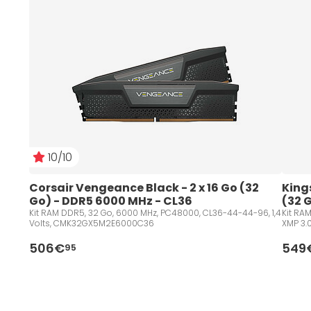
10/10
Corsair Vengeance Black - 2 x 16 Go (32 
King
Go) - DDR5 6000 MHz - CL36
(32 
(Bul
Kit RAM DDR5, 32 Go, 6000 MHz, PC48000, CL36-44-44-96, 1,4
Kit RA
Volts, CMK32GX5M2E6000C36
XMP 3.
506€
549
95