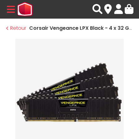
MENU
Retour
Corsair Vengeance LPX Black - 4 x 32 Go (128 Go) - DDR4 3200 MHz - CL16