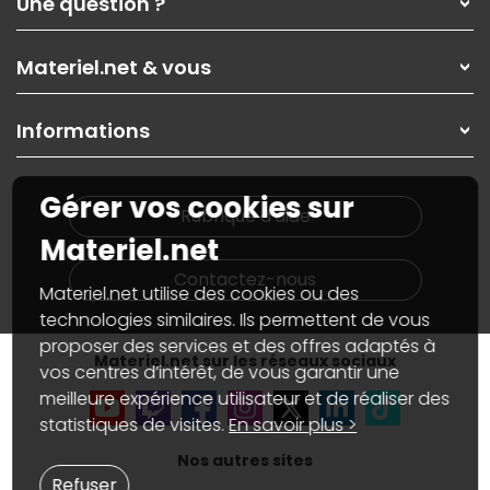
Une question ?
Nos services
Les magasins Materiel.net
Rubrique d'aide / FAQ
Nos solutions pour les pros
Materiel.net & vous
Paiement, livraison
Contactez-nous
Garanties
,
Pack Zen
On répare votre PC portable
SAV, demander un retour
Informations
On rachète votre carte graphique
Informations
PC sur mesure : Votre RDV personnalisé
Guides d'achats et tutoriels
Plan du site
Notre démarche écologique
Gérer vos cookies sur
Nos marques
Materiel.net recrute
Rubrique d'aide
Conditions générales de vente
Notre programme d'affiliation
Materiel.net
Marketplace
Partenariat & Sponsoring
Informations légales
Contactez-nous
Materiel.net utilise des cookies ou des
Données personnelles
et
cookies
Gérer vos cookies
technologies similaires. Ils permettent de vous
Accessibilité : non conforme
proposer des services et des offres adaptés à
Materiel.net sur les réseaux sociaux
vos centres d’intérêt, de vous garantir une
meilleure expérience utilisateur et de réaliser des
statistiques de visites.
En savoir plus >
Nos autres sites
Refuser