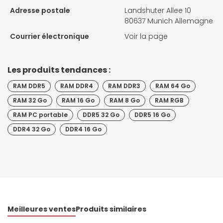
Adresse postale
Landshuter Allee 10
80637 Munich Allemagne
Courrier électronique
Voir la page
Les produits tendances :
RAM DDR5
RAM DDR4
RAM DDR3
RAM 64 Go
RAM 32 Go
RAM 16 Go
RAM 8 Go
RAM RGB
RAM PC portable
DDR5 32 Go
DDR5 16 Go
DDR4 32 Go
DDR4 16 Go
Meilleures ventes
Produits similaires