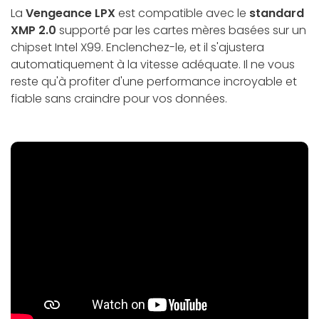
La
Vengeance LPX
est compatible avec le
standard
XMP 2.0
supporté par les cartes mères basées sur un
chipset Intel X99. Enclenchez-le, et il s'ajustera
automatiquement à la vitesse adéquate. Il ne vous
reste qu'à profiter d'une performance incroyable et
fiable sans craindre pour vos données.