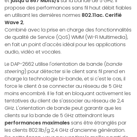
et
jusqu'à 867 Mbits/s
sur la bande de 5 GHz. Il
propose des performances sans fil haut débit fiables
en utilisant les dernières normes
802.11ac. Cerifié
Wave 2
,
Combiné avec la prise en charge des fonctionnalités
de qualité de Service (QoS) WMM (Wi-Fi Multimedia),
en fait un point d'accès idéal pour les applications
audio, vidéo et vocales.
Le DAP-2662 utilise l'orientation de bande (
bande
steering
) pour détecter si le client sans fil prend en
charge la technologie bi-bande, et si c'est le cas, il
force le client à se connecter au réseau de 5 GHz
moins encombré. Il le fait en bloquant activement les
tentatives du client de s'associer au réseau de 2,4
GHz. L'orientation de bande peut garantir que les
clients sur la bande de 5 GHz atteindront leurs
performances maximales
sans être étranglés par
les clients 802.11b/g 2,4 GHz d'ancienne génération.