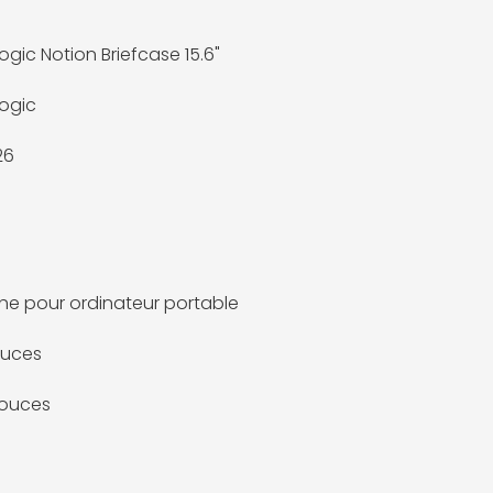
ogic Notion Briefcase 15.6"
ogic
26
e pour ordinateur portable
ouces
pouces