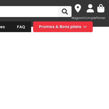
Magasin
Compte
Panier
des
FAQ
Promos & Bons plans