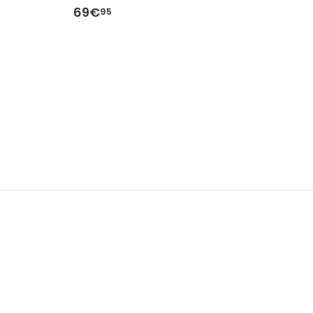
69€
6
95