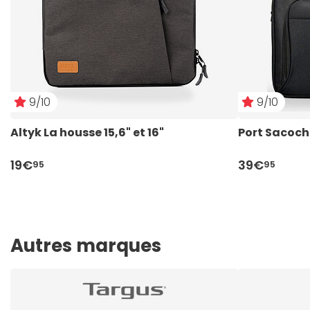
9/10
9/10
Altyk La housse 15,6" et 16"
Port Sacoche
19€
39€
95
95
Autres marques