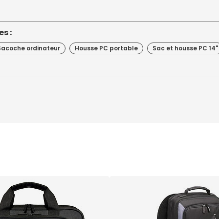
s :
Sacoche ordinateur
Housse PC portable
Sac et housse PC 14"