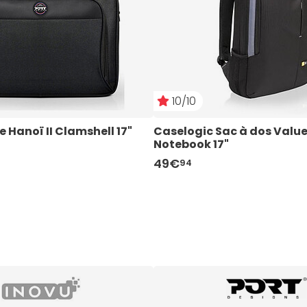
10/10
 Hanoï II Clamshell 17"
Caselogic Sac à dos Valu
Notebook 17"
49€
94