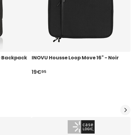
e Backpack 
INOVU Housse Loop Move 16" - Noir
I
19€
3
95