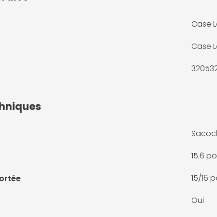
Case L
Case L
32053
chniques
Sacoch
15.6 p
15/16 
portée
Oui