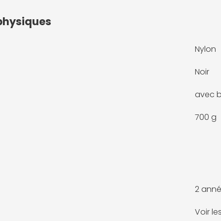
physiques
Nylon
Noir
avec b
700 g
2 anné
Voir l