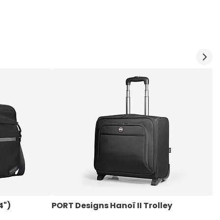
4")
PORT Designs Hanoï II Trolley
C