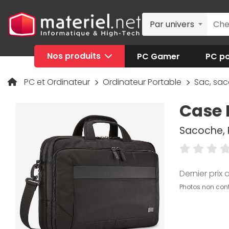
Par univers
Nos produits
PC Gamer
PC po
PC et Ordinateur
Ordinateur Portable
Sac, sa
Case 
Sacoche, P
Dernier prix a
Photos non cont