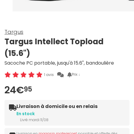
Targus
Targus Intellect Topload
(15.6")
Sacoche PC portable, jusqu'à 15.6", bandoulière
Prix ↓
1 avis
24€
95
Livraison à domicile ou en relais
En stock
Livré mardi 11/08
Livraison en
magasin materiel.net
possible et offerte dès