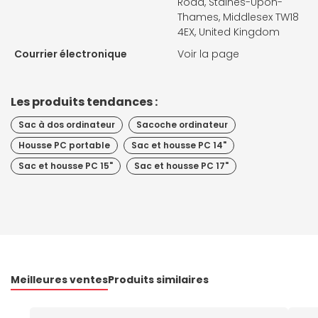
Road, Staines-Upon-
Thames, Middlesex TW18
4EX, United Kingdom
Courrier électronique
Voir la page
Les produits tendances :
Sac à dos ordinateur
Sacoche ordinateur
Housse PC portable
Sac et housse PC 14"
Sac et housse PC 15"
Sac et housse PC 17"
Meilleures ventes
Produits similaires