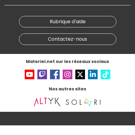
On rachète votre carte graphique
Informations
PC sur mesure : Votre RDV personnalisé
Guides d'achats et tutoriels
Plan du site
Notre démarche écologique
Nos marques
Materiel.net recrute
Rubrique d'aide
Conditions générales de vente
Notre programme d'affiliation
Marketplace
Partenariat & Sponsoring
Informations légales
Contactez-nous
Données personnelles
et
cookies
Gérer vos cookies
Accessibilité : non conforme
Materiel.net sur les réseaux sociaux
Nos autres sites