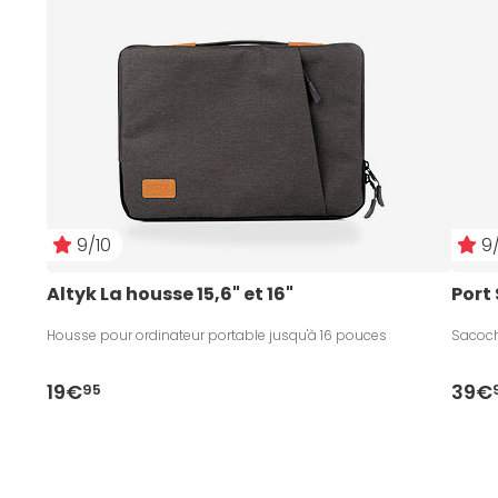
9/10
9/
Altyk La housse 15,6" et 16"
Port
Housse pour ordinateur portable jusqu'à 16 pouces
Sacoche
19€
39€
95