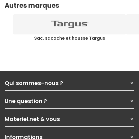
Autres marques
Sac, sacoche et housse Targus
Qui sommes-nous ?
Qui sommes-nous ?
Une question ?
Nos services
Les magasins Materiel.net
Rubrique d'aide / FAQ
Nos solutions pour les pros
Materiel.net & vous
Paiement, livraison
Contactez-nous
Garanties
,
Pack Zen
On répare votre PC portable
SAV, demander un retour
Informations