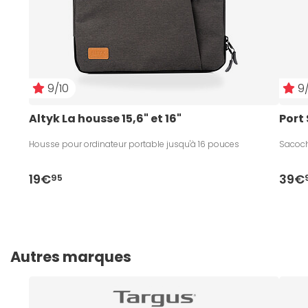
9/10
9/
Altyk La housse 15,6" et 16"
Port
Housse pour ordinateur portable jusqu'à 16 pouces
Sacoche
19€
39€
95
Autres marques