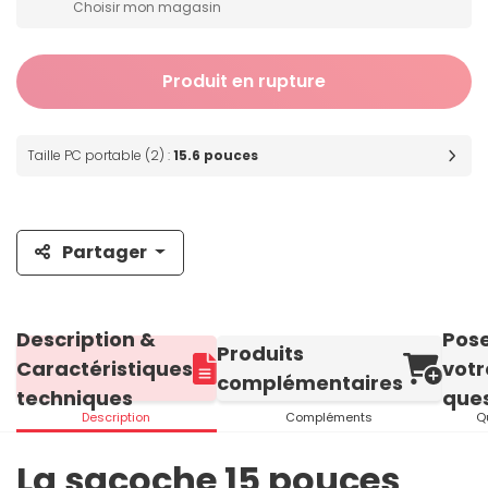
Choisir mon magasin
Produit en rupture
Taille PC portable (2) :
15.6 pouces
Partager
Description &
Pos
Produits
Caractéristiques
votr
complémentaires
techniques
ques
Description
Compléments
Q
La sacoche 15 pouces