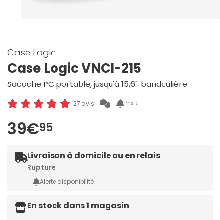
Case Logic
Case Logic VNCI-215
Sacoche PC portable, jusqu'à 15,6", bandoulière
Prix ↓
27 avis
39€
95
Livraison à domicile ou en relais
Rupture
Alerte disponibilité
En stock dans 1 magasin