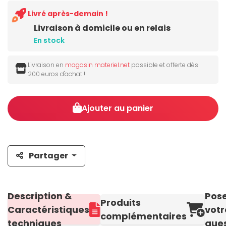
Livré après-demain !
Livraison à domicile ou en relais
En stock
Livraison en
magasin materiel.net
possible et offerte dès
200 euros d'achat !
Ajouter au panier
Partager
Description &
Pos
Produits
Caractéristiques
votr
complémentaires
techniques
ques