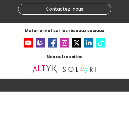
Marketplace
Partenariat & Sponsoring
Informations légales
Contactez-nous
Données personnelles
et
cookies
Gérer vos cookies
Accessibilité : non conforme
Materiel.net sur les réseaux sociaux
Nos autres sites