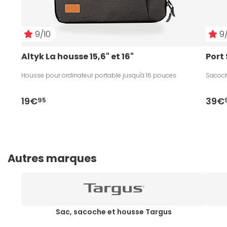
9/10
9/
Altyk La housse 15,6" et 16"
Port
Housse pour ordinateur portable jusqu'à 16 pouces
Sacoche
19€
39€
95
Autres marques
Sac, sacoche et housse Targus