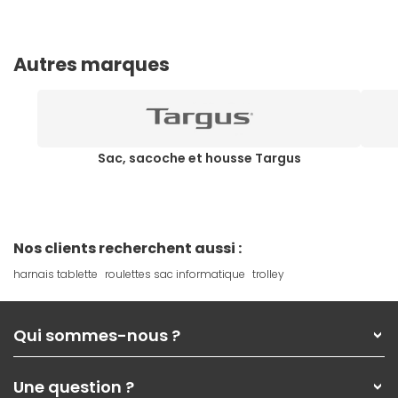
Autres marques
Sac, sacoche et housse Targus
Nos clients recherchent aussi :
harnais tablette
roulettes sac informatique
trolley
Qui sommes-nous ?
Qui sommes-nous ?
Une question ?
Nos services