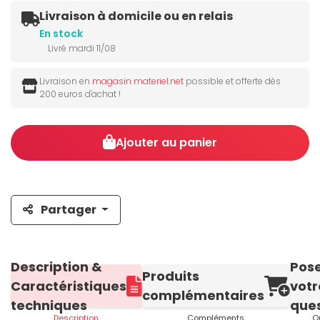
Livraison à domicile ou en relais
En stock
Livré mardi 11/08
Livraison en
magasin materiel.net
possible et offerte dès
200 euros d'achat !
Ajouter au panier
Partager
Description &
Pos
Produits
Caractéristiques
votr
complémentaires
techniques
ques
Description
Compléments
Q