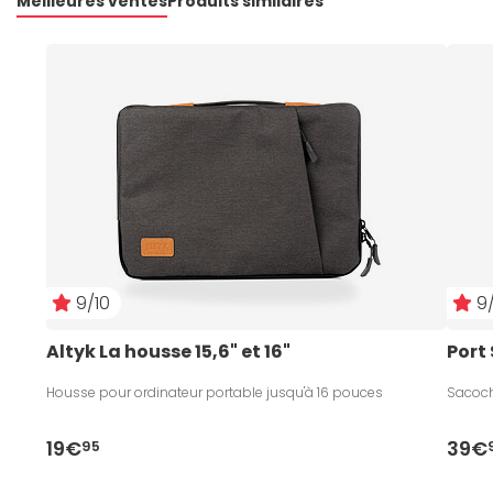
Meilleures ventes
Produits similaires
9/10
9/
Altyk La housse 15,6" et 16"
Port
Housse pour ordinateur portable jusqu'à 16 pouces
Sacoche
19€
39€
95