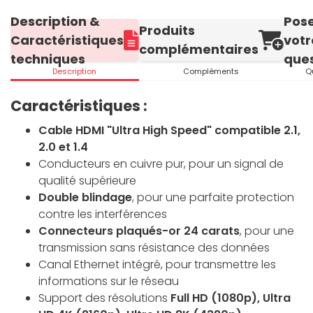
Description &
Pos
Produits
Caractéristiques
votr
complémentaires
techniques
ques
Description
Compléments
Q
Caractéristiques :
Cable HDMI "Ultra High Speed" compatible 2.1,
2.0 et 1.4
Conducteurs en cuivre pur, pour un signal de
qualité supérieure
Double blindage
, pour une parfaite protection
contre les interférences
Connecteurs plaqués-or 24 carats
, pour une
transmission sans résistance des données
Canal Ethernet intégré, pour transmettre les
informations sur le réseau
Support des résolutions
Full HD (1080p), Ultra