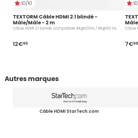
10/10
10
TEXTORM Câble HDMI 2.1 blindé - 
TEXT
Mâle/Mâle - 2 m
Mâle
Câble HDMI 2.1 blindé, compatible 4K@120Hz / 8K@60 Hz
Câble 
12€
7€
95
9
Autres marques
Câble HDMI StarTech.com