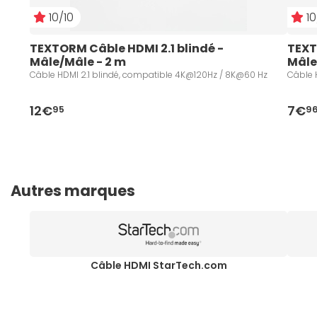
10/10
10
TEXTORM Câble HDMI 2.1 blindé - 
TEXT
Mâle/Mâle - 2 m
Mâle
Câble HDMI 2.1 blindé, compatible 4K@120Hz / 8K@60 Hz
Câble 
12€
7€
95
9
Autres marques
Câble HDMI StarTech.com