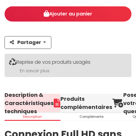
Ajouter au panier
Partager
Reprise de vos produits usagés
En savoir plus
Description &
Pos
Produits
Caractéristiques
votr
complémentaires
techniques
ques
Description
Compléments
Q
Connexion Full HD sans