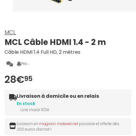
MCL
MCL Câble HDMI 1.4 - 2 m
Câble HDMI 1.4 Full HD, 2 mètres
Prix ↓
28€
95
Livraison à domicile ou en relais
En stock
Livré mardi 11/08
Livraison en
magasin materiel.net
possible et offerte dès
200 euros d'achat !