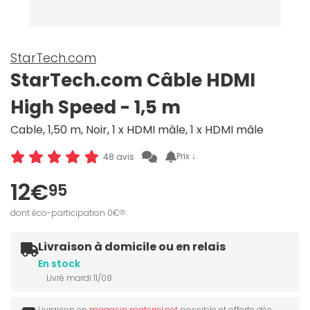
StarTech.com
StarTech.com Câble HDMI
High Speed - 1,5 m
Cable, 1,50 m, Noir, 1 x HDMI mâle, 1 x HDMI mâle
Prix ↓
48 avis
12€
95
dont éco-participation 0€
05
Livraison à domicile ou en relais
En stock
Livré mardi 11/08
Livraison en
magasin materiel.net
possible et offerte dès