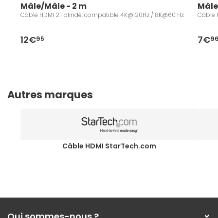
Mâle/Mâle - 2 m
Mâle
Câble HDMI 2.1 blindé, compatible 4K@120Hz / 8K@60 Hz
Câble 
12€
7€
95
9
Autres marques
Câble HDMI StarTech.com
Qui sommes-nous ?