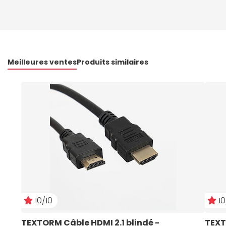
Meilleures ventes
Produits similaires
10/10
10
TEXTORM Câble HDMI 2.1 blindé - 
TEXT