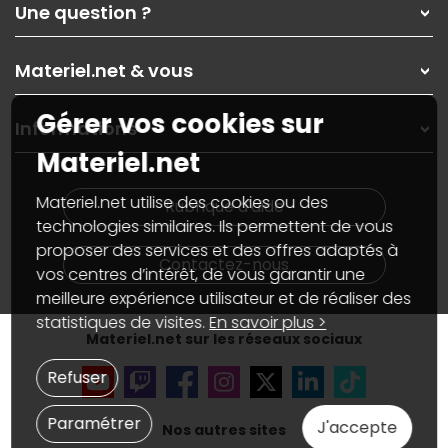
Une question ?
Nos services
Les magasins Materiel.net
Rubrique d'aide / FAQ
Nos solutions pour les pros
Materiel.net & vous
Paiement, livraison
Contactez-nous
Garanties
,
Pack Zen
On répare votre PC portable
Gérer vos cookies sur
SAV, demander un retour
Informations
On rachète votre carte graphique
Informations
Materiel.net
PC sur mesure : Votre RDV personnalisé
Guides d'achats et tutoriels
Plan du site
Notre démarche écologique
Nos marques
Materiel.net recrute
Materiel.net utilise des cookies ou des
Rubrique d'aide
Conditions générales de vente
Notre programme d'affiliation
technologies similaires. Ils permettent de vous
Marketplace
Partenariat & Sponsoring
proposer des services et des offres adaptés à
Informations légales
Contactez-nous
vos centres d’intérêt, de vous garantir une
Données personnelles
et
cookies
meilleure expérience utilisateur et de réaliser des
Gérer vos cookies
Accessibilité : non conforme
statistiques de visites.
En savoir plus >
Materiel.net sur les réseaux sociaux
Refuser
Paramétrer
J'accepte
Nos autres sites