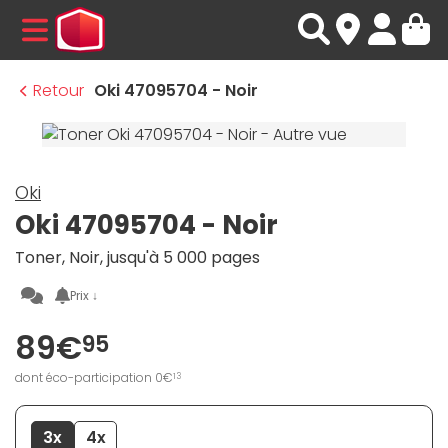
MENU
Retour
Oki 47095704 - Noir
Oki
Oki 47095704 - Noir
Toner, Noir, jusqu'à 5 000 pages
Prix ↓
89€
95
dont éco-participation 0€
13
3x
4x