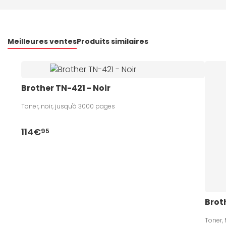
Meilleures ventes
Produits similaires
Brother TN-421 - Noir
Toner, noir, jusqu'à 3000 pages
114€
95
Brot
Toner,