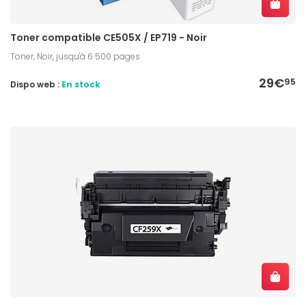
Toner compatible CE505X / EP719 - Noir
Toner, Noir, jusqu'à 6 500 pages
29€
95
Dispo web :
En stock