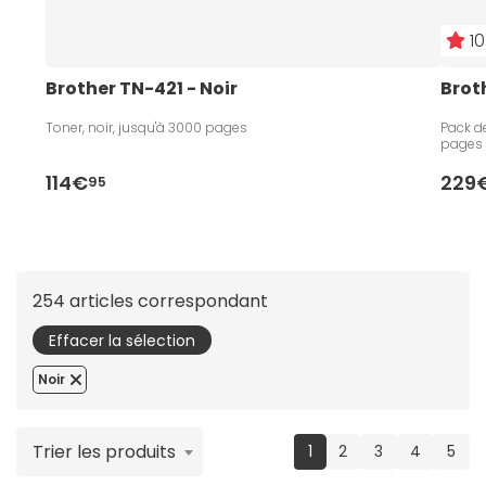
10
Brother TN-421 - Noir
Brot
Toner, noir, jusqu'à 3000 pages
Pack de
pages
114€
229
95
254 articles correspondant
Effacer la sélection
Noir
Trier les produits
(current)
1
2
3
4
5