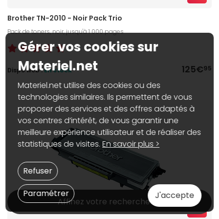
Brother TN-2010 - Noir Pack Trio
Pack de toners, noir, jusqu'à 1 000 pages
Gérer vos cookies sur
Materiel.net
125€
95
Dispo web :
En stock
Materiel.net utilise des cookies ou des
technologies similaires. Ils permettent de vous
proposer des services et des offres adaptés à
vos centres d’intérêt, de vous garantir une
meilleure expérience utilisateur et de réaliser des
statistiques de visites.
En savoir plus >
Refuser
Paramétrer
J'accepte
Affinez votre recherche