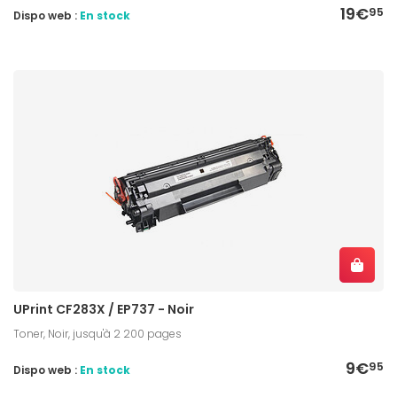
19€
95
Dispo web :
En stock
UPrint CF283X / EP737 - Noir
Toner, Noir, jusqu'à 2 200 pages
9€
95
Dispo web :
En stock