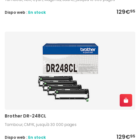
129€
95
Dispo web :
En stock
Brother DR-248CL
Tambour, CMYK, jusqu'à 30 000 pages
129€
95
Dispo web :
En stock