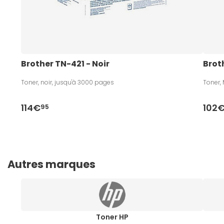
Brother TN-421 - Noir
Brot
Toner, noir, jusqu'à 3000 pages
Toner,
114€
102
95
Autres marques
Toner HP