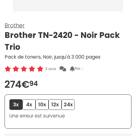
Brother
Brother TN-2420 - Noir Pack
Trio
Pack de toners, Noir, jusqu'à 3 000 pages
Prix ↓
3 avis
274€
94
3x
4x
10x
12x
24x
Une erreur est survenue