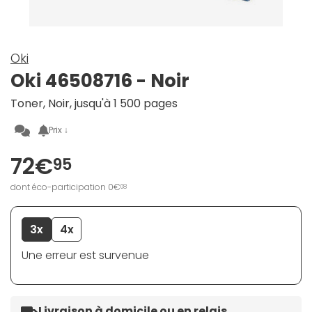
Oki
Oki 46508716 - Noir
Toner, Noir, jusqu'à 1 500 pages
Prix ↓
72€
95
dont éco-participation 0€
08
3x
4x
Une erreur est survenue
Livraison à domicile ou en relais