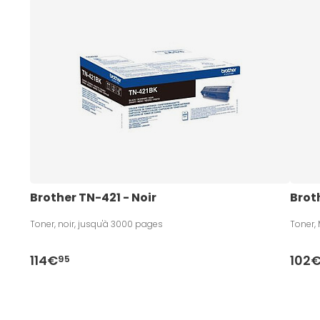
Brother TN-421 - Noir
Brot
Toner, noir, jusqu'à 3000 pages
Toner,
114€
102
95