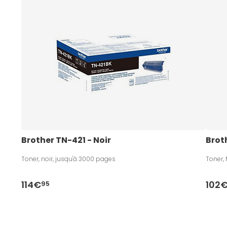
Brother TN-421 - Noir
Brot
Toner, noir, jusqu'à 3000 pages
Toner,
114€
102
95