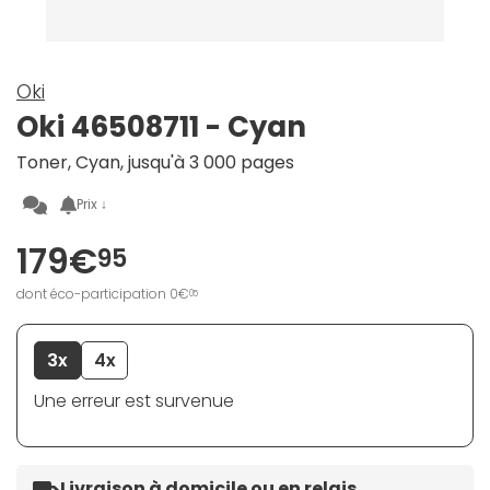
Oki
Oki 46508711 - Cyan
Toner, Cyan, jusqu'à 3 000 pages
Prix ↓
179€
95
dont éco-participation 0€
05
3x
4x
Une erreur est survenue
Livraison à domicile ou en relais