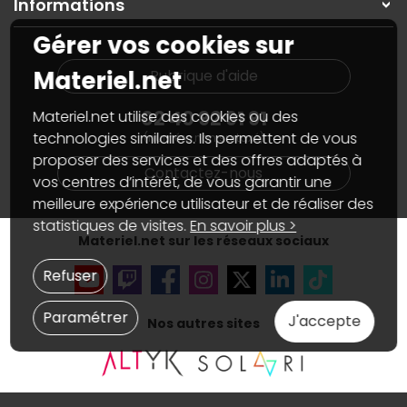
Informations
On rachète votre carte graphique
Informations
PC sur mesure : Votre RDV personnalisé
Guides d'achats et tutoriels
Gérer vos cookies sur
Plan du site
Notre démarche écologique
Nos marques
Materiel.net recrute
Materiel.net
Rubrique d'aide
Conditions générales de vente
Notre programme d'affiliation
Marketplace
Partenariat & Sponsoring
02 40 92 91 91
Materiel.net utilise des cookies ou des
Informations légales
technologies similaires. Ils permettent de vous
(numéro non surtaxé)
Données personnelles
et
cookies
proposer des services et des offres adaptés à
Gérer vos cookies
Contactez-nous
Accessibilité : non conforme
vos centres d’intérêt, de vous garantir une
meilleure expérience utilisateur et de réaliser des
statistiques de visites.
En savoir plus >
Materiel.net sur les réseaux sociaux
Refuser
Paramétrer
J'accepte
Nos autres sites