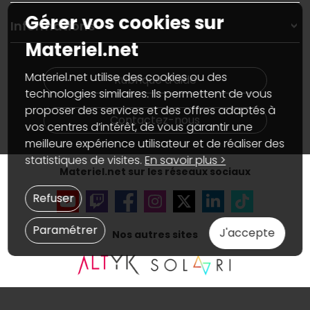
Garanties
,
Pack Zen
On répare votre PC portable
Gérer vos cookies sur
SAV, demander un retour
Informations
On rachète votre carte graphique
Informations
Materiel.net
PC sur mesure : Votre RDV personnalisé
Guides d'achats et tutoriels
Plan du site
Notre démarche écologique
Nos marques
Materiel.net recrute
Materiel.net utilise des cookies ou des
Rubrique d'aide
Conditions générales de vente
Notre programme d'affiliation
technologies similaires. Ils permettent de vous
Marketplace
Partenariat & Sponsoring
proposer des services et des offres adaptés à
Informations légales
Contactez-nous
vos centres d’intérêt, de vous garantir une
Données personnelles
et
cookies
meilleure expérience utilisateur et de réaliser des
Gérer vos cookies
Accessibilité : non conforme
statistiques de visites.
En savoir plus >
Materiel.net sur les réseaux sociaux
Refuser
Paramétrer
J'accepte
Nos autres sites