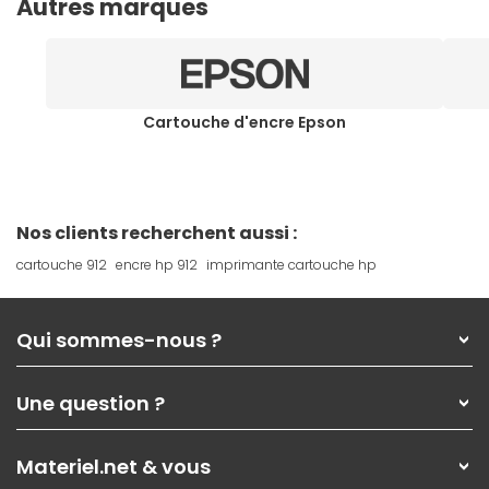
Autres marques
Cartouche d'encre Epson
Nos clients recherchent aussi :
cartouche 912
encre hp 912
imprimante cartouche hp
Qui sommes-nous ?
Qui sommes-nous ?
Une question ?
Nos services
Les magasins Materiel.net
Rubrique d'aide / FAQ
Nos solutions pour les pros
Materiel.net & vous
Paiement, livraison
Contactez-nous