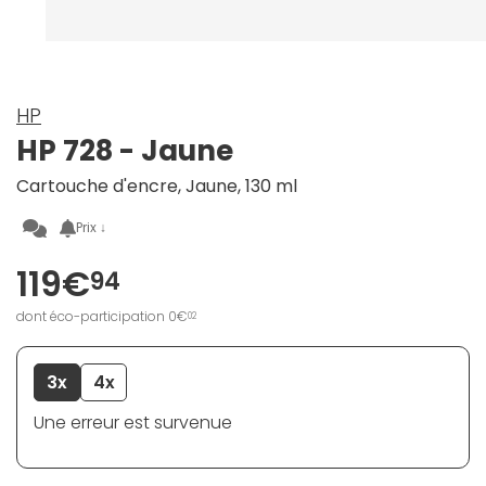
HP
HP 728 - Jaune
Cartouche d'encre, Jaune, 130 ml
Prix ↓
119€
94
dont éco-participation 0€
02
3x
4x
Une erreur est survenue