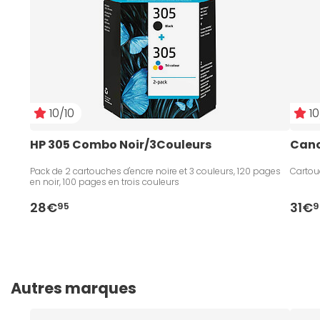
10/10
10
HP 305 Combo Noir/3Couleurs
Cano
Pack de 2 cartouches d'encre noire et 3 couleurs, 120 pages
Cartou
en noir, 100 pages en trois couleurs
28€
31€
95
9
Autres marques