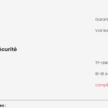
Garant
Voir l
écurité
TP-LIN
16-18 
compl
s :