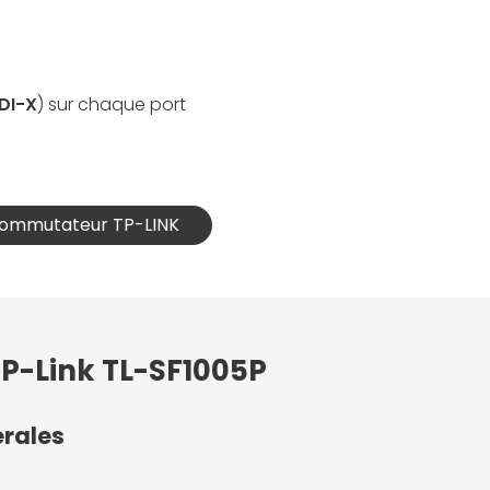
DI-X
) sur chaque port
 Commutateur TP-LINK
TP-Link TL-SF1005P
érales