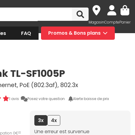
Magasin
Compte
Panier
des
FAQ
Promos & Bons plans
nk TL-SF1005P
hernet, PoE (802.3af), 802.3x
1 avis
Posez votre question
Alerte baisse de prix
3x
4x
Une erreur est survenue
ipation 0€
02