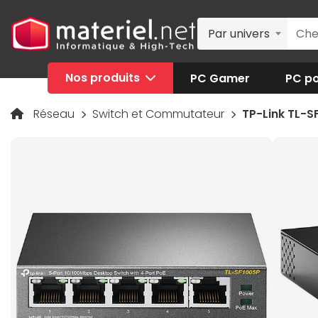
Par univers
Nos produits
PC Gamer
PC po
Réseau
Switch et Commutateur
TP-Link TL-S