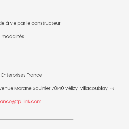
ie à vie par le constructeur
es modalités
K Enterprises France
Avenue Morane Saulnier 78140 Vélizy-Villacoublay, FR
iance@tp-link.com