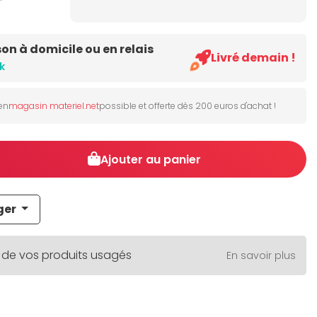
son à domicile ou en relais
Livré demain !
k
 en
magasin materiel.net
possible et offerte dès 200 euros d'achat !
Ajouter au panier
ger
 de vos produits usagés
En savoir plus