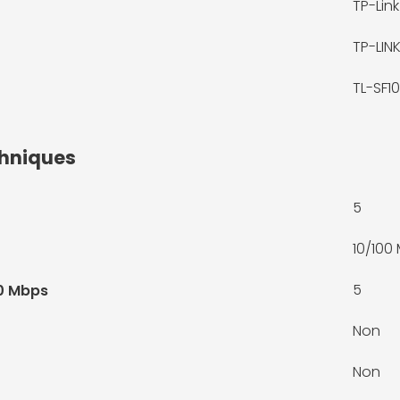
TP-Lin
TP-LIN
TL-SF1
chniques
5
10/100
5
0 Mbps
Non
Non