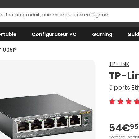
rtable
Configurateur PC
Gaming
Gui
F1005P
TP-LINK
TP-Li
5 ports Et
54€
95
dont éco-partic