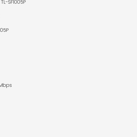
k TL-SF1005P
K
005P
 Mbps